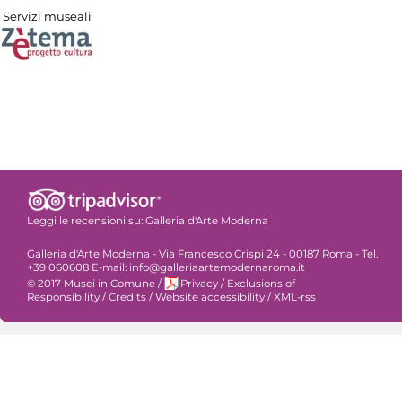
Servizi museali
Leggi le recensioni su:
Galleria d'Arte Moderna
Galleria d'Arte Moderna - Via Francesco Crispi 24 - 00187 Roma - Tel.
+39 060608 E-mail: info@galleriaartemodernaroma.it
© 2017 Musei in Comune
/
Privacy
/
Exclusions of
Responsibility
/
Credits
/
Website accessibility
/
XML-rss