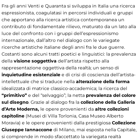
Fra gli anni Venti e Quaranta si sviluppa in Italia una ricerca
espressionista, coagulatasi in percorsi individuali e gruppi
che apportano alla ricerca artistica contemporanea un
contributo di fondamentale rilievo, maturato da un lato alla
luce del confronto con i gruppi dell’espressionismo
internazionale, dall’altro nel dialogo con le variegate
ricerche artistiche italiane degli anni fra le due guerre.
Costanti sono alcuni tratti poetici e linguistici: la prevalenza
della
visione soggettiva
dell’artista rispetto alla
rappresentazione oggettiva della realtà; un senso di
inquietudine esistenziale
e di crisi di coscienza dell’artista-
intellettuale che si traduce nella
alterazione della forma
idealizzata di matrice classico-accademica; la ricerca del
“primitivo”
e del “selvaggio”; la netta
prevalenza del colore
sul disegno
. Grazie al dialogo fra la
collezione della Galleria
d’Arte Moderna,
le opere provenienti da
altre collezioni
capitoline
(Musei di Villa Torlonia, Casa Museo Alberto
Moravia) e le opere provenienti dalla prestigiosa
Collezione
Giuseppe Iannaccone
di Milano, mai esposta nella Capitale,
si comprende in modo sfaccettato la variegata realtà