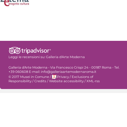
Leggi le recensioni su:
Galleria d'Arte Moderna
Galleria d'Arte Moderna - Via Francesco Crispi 24 - 00187 Roma - Tel.
+39 060608 E-mail: info@galleriaartemodernaroma.it
© 2017 Musei in Comune
/
Privacy
/
Exclusions of
Responsibility
/
Credits
/
Website accessibility
/
XML-rss