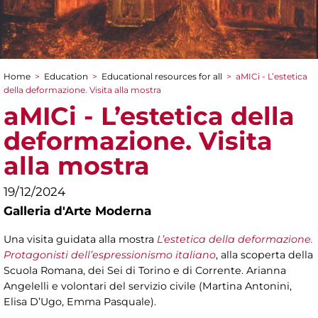
Home
>
Education
>
Educational resources for all
>
aMICi - L’estetica
You are here
della deformazione. Visita alla mostra
aMICi - L’estetica della
deformazione. Visita
alla mostra
19/12/2024
Galleria d'Arte Moderna
Una visita guidata alla mostra
L’estetica della deformazione.
Protagonisti dell’espressionismo italiano
, alla scoperta della
Scuola Romana, dei Sei di Torino e di Corrente. Arianna
Angelelli e volontari del servizio civile (Martina Antonini,
Elisa D’Ugo, Emma Pasquale).