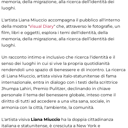
memoria, della migrazione, alla ricerca dell’identità dei
luoghi.
L'artista Liana Miuccio accompagna il pubblico all'interno
della mostra "
Visual Diary
" che, attraverso le fotografie, un
film, libri e oggetti, esplora i temi dell'identità, della
memoria, della migrazione, alla ricerca dell’identità dei
luoghi.
Un racconto intimo e inclusivo che ricerca l'identità e il
senso dei luoghi in cui si vive la propria quotidianità
rendendoli uno spazio di benessere e di incontro. La ricerca
di Liana Miuccio, artista visiva italo-statunitense di fama
internazionale, entra in dialogo con i testi della scrittrice
Jhumpa Lahiri, Premio Pulitzer, declinando in chiave
personale il tema del benessere globale, inteso come il
diritto di tutti ad accedere a una vita sana, sociale, in
armonia con la città, l'ambiente, la comunità.
L'artista visiva
Liana Miuccio
ha la doppia cittadinanza
italiana e statunitense, è cresciuta a New York e