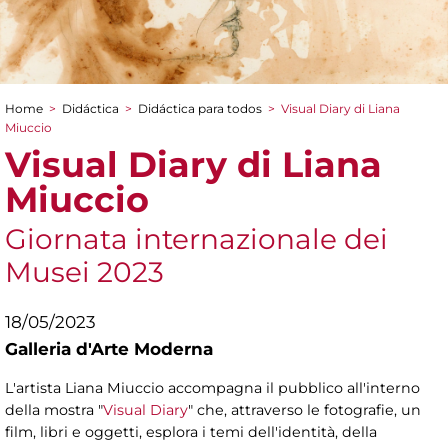
Home
>
Didáctica
>
Didáctica para todos
>
Visual Diary di Liana
You are here
Miuccio
Visual Diary di Liana
Miuccio
Giornata internazionale dei
Musei 2023
18/05/2023
Galleria d'Arte Moderna
L'artista Liana Miuccio accompagna il pubblico all'interno
della mostra "
Visual Diary
" che, attraverso le fotografie, un
film, libri e oggetti, esplora i temi dell'identità, della