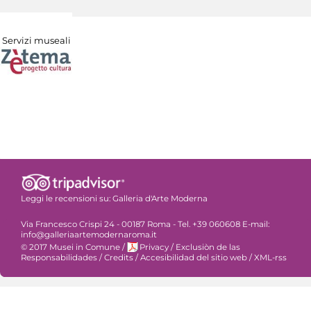
Servizi museali
Leggi le recensioni su:
Galleria d'Arte Moderna
Via Francesco Crispi 24 - 00187 Roma - Tel. +39 060608 E-mail:
info@galleriaartemodernaroma.it
© 2017 Musei in Comune
/
Privacy
/
Exclusiòn de las
Responsabilidades
/
Credits
/
Accesibilidad del sitio web
/
XML-rss