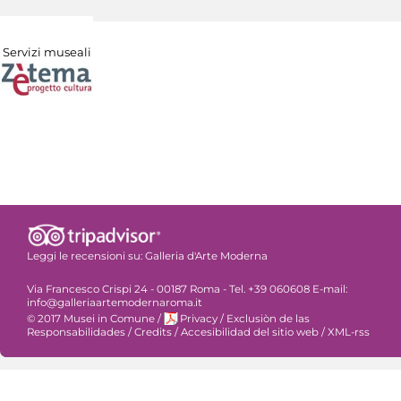
Servizi museali
Leggi le recensioni su:
Galleria d'Arte Moderna
Via Francesco Crispi 24 - 00187 Roma - Tel. +39 060608 E-mail:
info@galleriaartemodernaroma.it
© 2017 Musei in Comune
/
Privacy
/
Exclusiòn de las
Responsabilidades
/
Credits
/
Accesibilidad del sitio web
/
XML-rss