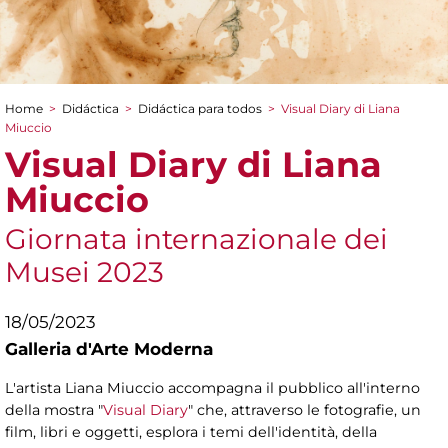
Home
>
Didáctica
>
Didáctica para todos
>
Visual Diary di Liana
You are here
Miuccio
Visual Diary di Liana
Miuccio
Giornata internazionale dei
Musei 2023
18/05/2023
Galleria d'Arte Moderna
L'artista Liana Miuccio accompagna il pubblico all'interno
della mostra "
Visual Diary
" che, attraverso le fotografie, un
film, libri e oggetti, esplora i temi dell'identità, della