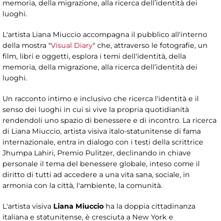
memoria, della migrazione, alla ricerca dell’identità dei
luoghi.
L'artista Liana Miuccio accompagna il pubblico all'interno
della mostra "
Visual Diary
" che, attraverso le fotografie, un
film, libri e oggetti, esplora i temi dell'identità, della
memoria, della migrazione, alla ricerca dell’identità dei
luoghi.
Un racconto intimo e inclusivo che ricerca l'identità e il
senso dei luoghi in cui si vive la propria quotidianità
rendendoli uno spazio di benessere e di incontro. La ricerca
di Liana Miuccio, artista visiva italo-statunitense di fama
internazionale, entra in dialogo con i testi della scrittrice
Jhumpa Lahiri, Premio Pulitzer, declinando in chiave
personale il tema del benessere globale, inteso come il
diritto di tutti ad accedere a una vita sana, sociale, in
armonia con la città, l'ambiente, la comunità.
L'artista visiva
Liana Miuccio
ha la doppia cittadinanza
italiana e statunitense, è cresciuta a New York e