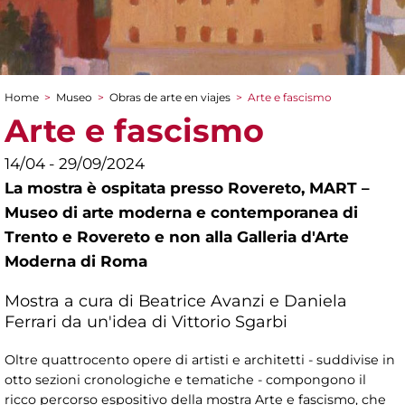
Home
>
Museo
>
Obras de arte en viajes
>
Arte e fascismo
You are here
Arte e fascismo
14/04 - 29/09/2024
La mostra è ospitata presso Rovereto, MART –
Museo di arte moderna e contemporanea di
Trento e Rovereto e non alla Galleria d'Arte
Moderna di Roma
Mostra a cura di Beatrice Avanzi e Daniela
Ferrari da un'idea di Vittorio Sgarbi
Oltre quattrocento opere di artisti e architetti - suddivise in
otto sezioni cronologiche e tematiche - compongono il
ricco percorso espositivo della mostra Arte e fascismo, che