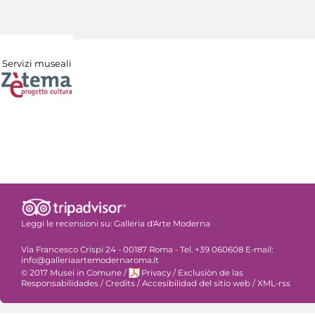
Servizi museali
Leggi le recensioni su:
Galleria d'Arte Moderna
Via Francesco Crispi 24 - 00187 Roma - Tel. +39 060608 E-mail:
info@galleriaartemodernaroma.it
© 2017 Musei in Comune
/
Privacy
/
Exclusiòn de las
Responsabilidades
/
Credits
/
Accesibilidad del sitio web
/
XML-rss