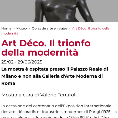
Home
>
Museo
>
Obras de arte en viajes
>
Art Déco. Il trionfo della
You are here
modernità
Art Déco. Il trionfo
della modernità
25/02 - 29/06/2025
La mostra è ospitata presso il Palazzo Reale di
Milano e non alla Galleria d'Arte Moderna di
Roma
Mostra a cura di Valerio Terraroli.
In occasione del centenario dell'Exposition internationale
des arts décoratifs et industriels modernes di Parigi (1925), la
mostra celebra l'affermazione dello “Stile 1925” o Art Déco,