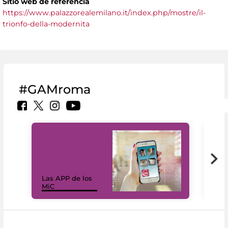
Sitio web de referencia
https://www.palazzorealemilano.it/index.php/mostre/il-
trionfo-della-modernita
#GAMroma
Las APP de los
I Mi
MiC
net