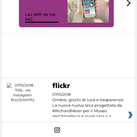
Las APP de los
I Mi
MiC
net
07/10/2018
Ombre, giochi di luce e trasparenze.
La nuova nuova teca progettata da
#RichardMeier per il Museo
dell'#AraPacis è modulata sul