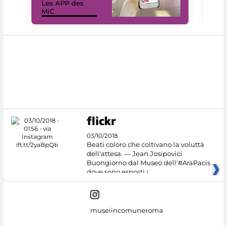
Les APP des
Les
MiC
rés
03/10/2018
Beati coloro che coltivano la voluttà
dell'attesa. — Jean Josipovici
Buongiorno dal Museo dell'#AraPacis
dove sono esposti i
museiincomuneroma