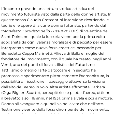
L'incontro prevede una lettura storico-artistica del
movimento futurista visto dalla parte delle donne artiste. In
questo senso Claudio Crescentini interviene ricordando le
teorie e le opere di alcune donne futuriste, partendo dal
"
Manifesto Futurista della Lussuria
" (1913) di Valentine de
Saint-Point, nel quale la lussuria viene per la prima volta
sdoganata da ogni valenza moralista e di peccato per essere
interpretata come nuova forza creatrice, passando per
Benedetta Cappa Marinetti. Allieva di Balla e moglie del
fondatore del movimento, con il quale ha creato, negli anni
Venti, uno dei punti di forza stilistici del Futurismo, il
Tattilismo o meglio l'arte da toccare e in seguito ha
promosso e sperimentato pittoricamente l'Aereopittura, la
possibilità di ricostruire il paesaggio attraverso la visione
dall'alto dell'aereo in volo. Altra artista affrontata Barbara
(Olga Biglieri Scurto), aereopittrice e pilota d'aereo, ottiene
il brevetto a soli 16 anni, nel 1931, prima a vela e poi a motore.
Donna all'avanguardia quindi sia nella vita che nell'arte.
Testimone vivente della forza dirompente del movimento,