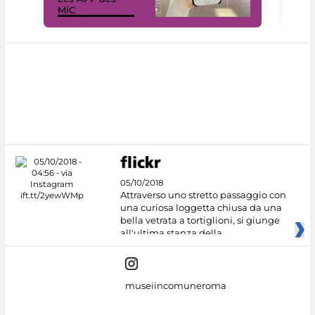
MiC
rés
05/10/2018
Attraverso uno stretto passaggio con
una curiosa loggetta chiusa da una
bella vetrata a tortiglioni, si giunge
all'ultima stanza della
museiincomuneroma