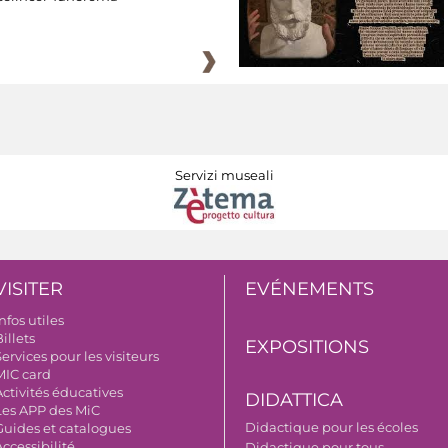
Servizi museali
VISITER
EVÉNEMENTS
nfos utiles
illets
EXPOSITIONS
ervices pour les visiteurs
MIC card
Activités éducatives
DIDATTICA
Les APP des MiC
Didactique pour les écoles
Guides et catalogues
ccessibilité
Didactique pour tous