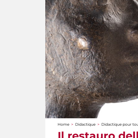
Home
>
Didactique
>
Didactique pour to
You are here
Il restauro del