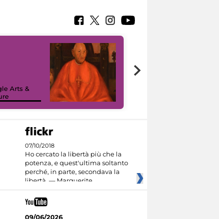
7 nuovi in-
painting tour
sulla piattaforma
le Arts &
Google Arts &
ure
Culture
07/10/2018
Ho cercato la libertà più che la
potenza, e quest'ultima soltanto
perché, in parte, secondava la
libertà. — Marguerite
09/06/2026