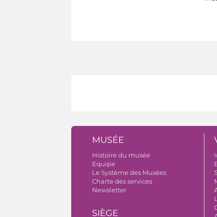
MUSÉE
Histoire du musée
I
Equipe
B
Le Système des Musées
S
Charte des services
Newsletter
SIÈGE
A