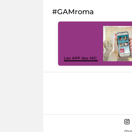
#GAMroma
Les APP des MiC
mus