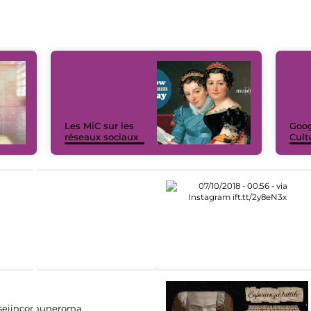
Les MiC sur les
Goog
réseaux sociaux
Cult
eiincomuneroma