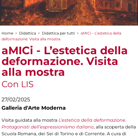
Home
>
Didattica
>
Didattica per tutti
>
aMICi - L’estetica della
Tu sei qui
deformazione. Visita alla mostra
aMICi - L’estetica della
deformazione. Visita
alla mostra
Con LIS
27/02/2025
Galleria d'Arte Moderna
Visita guidata alla mostra
L’estetica della deformazione.
Protagonisti dell’espressionismo italiano
, alla scoperta della
Scuola Romana, dei Sei di Torino e di Corrente. A cura di