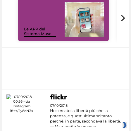
Il 
Le APP del
Mus
Sistema Musei
net
07/10/2018
Ho cercato la libertà più che la
potenza, e quest'ultima soltanto
perché, in parte, secondava la libertà.
— Marguerite Yourcenar