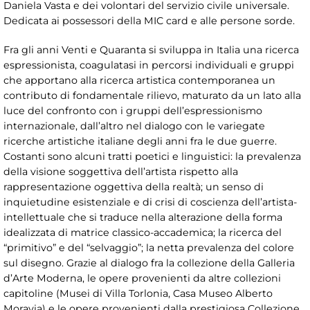
Daniela Vasta e dei volontari del servizio civile universale.
Dedicata ai possessori della MIC card e alle persone sorde.
Fra gli anni Venti e Quaranta si sviluppa in Italia una ricerca
espressionista, coagulatasi in percorsi individuali e gruppi
che apportano alla ricerca artistica contemporanea un
contributo di fondamentale rilievo, maturato da un lato alla
luce del confronto con i gruppi dell’espressionismo
internazionale, dall’altro nel dialogo con le variegate
ricerche artistiche italiane degli anni fra le due guerre.
Costanti sono alcuni tratti poetici e linguistici: la prevalenza
della visione soggettiva dell’artista rispetto alla
rappresentazione oggettiva della realtà; un senso di
inquietudine esistenziale e di crisi di coscienza dell’artista-
intellettuale che si traduce nella alterazione della forma
idealizzata di matrice classico-accademica; la ricerca del
“primitivo” e del “selvaggio”; la netta prevalenza del colore
sul disegno. Grazie al dialogo fra la collezione della Galleria
d’Arte Moderna, le opere provenienti da altre collezioni
capitoline (Musei di Villa Torlonia, Casa Museo Alberto
Moravia) e le opere provenienti dalla prestigiosa Collezione