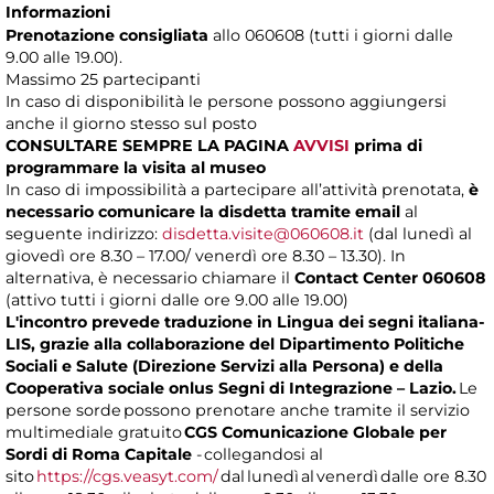
Informazioni
Prenotazione consigliata
allo 060608 (tutti i giorni dalle
9.00 alle 19.00).
Massimo
25 partecipanti
In caso di disponibilità le persone possono aggiungersi
anche il giorno stesso sul posto
CONSULTARE SEMPRE LA PAGINA
AVVISI
prima di
programmare la visita al museo
In caso di impossibilità a partecipare all’attività prenotata,
è
necessario comunicare la disdetta tramite email
al
seguente indirizzo:
disdetta.visite@060608.it
(dal lunedì al
giovedì ore 8.30 – 17.00/ venerdì ore 8.30 – 13.30). In
alternativa, è necessario chiamare il
Contact Center 060608
(attivo tutti i giorni dalle ore 9.00 alle 19.00)
L'incontro prevede traduzione in Lingua dei segni italiana-
LIS, grazie alla collaborazione del Dipartimento Politiche
Sociali e Salute (Direzione Servizi alla Persona) e della
Cooperativa sociale onlus Segni di Integrazione – Lazio.
Le
persone sorde possono prenotare anche tramite il servizio
multimediale gratuito
CGS Comunicazione Globale per
Sordi di Roma Capitale
- collegandosi al
sito
https://cgs.veasyt.com/
dal lunedì al venerdì dalle ore 8.30