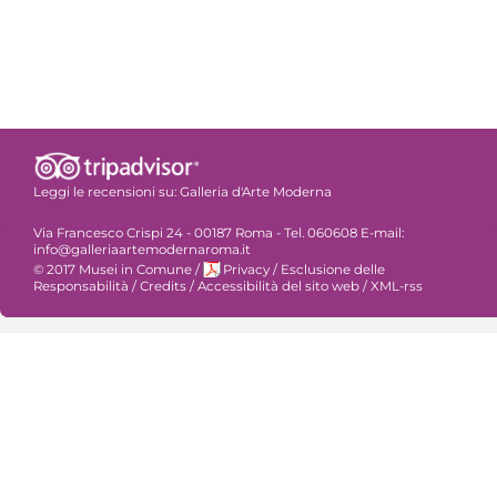
Leggi le recensioni su:
Galleria d'Arte Moderna
Via Francesco Crispi 24 - 00187 Roma - Tel. 060608 E-mail:
info@galleriaartemodernaroma.it
© 2017 Musei in Comune
/
Privacy
/
Esclusione delle
Responsabilità
/
Credits
/
Accessibilità del sito web
/
XML-rss