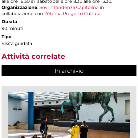
alle ore 18.30 e il sabato dalle ore 8.30 alle ore 13.30.
Organizzazione
:
Sovrintendenza Capitolina
in
collaborazione con
Zètema Progetto Cultura
Durata
90 minuti
Tipo
Visita guidata
Attività correlate
In archivio