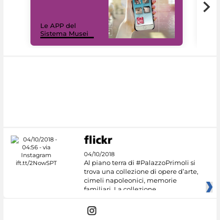
Il 
Le APP del
Mus
Sistema Musei
net
04/10/2018
Al piano terra di #PalazzoPrimoli si
trova una collezione di opere d’arte,
cimeli napoleonici, memorie
familiari. La collezione