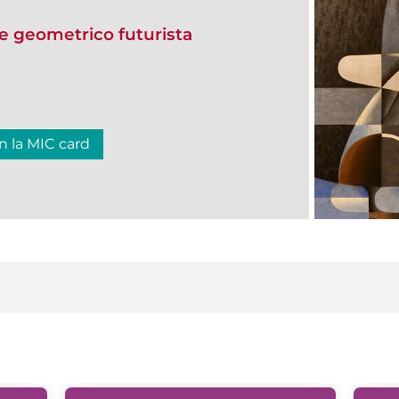
e geometrico futurista
n la MIC card