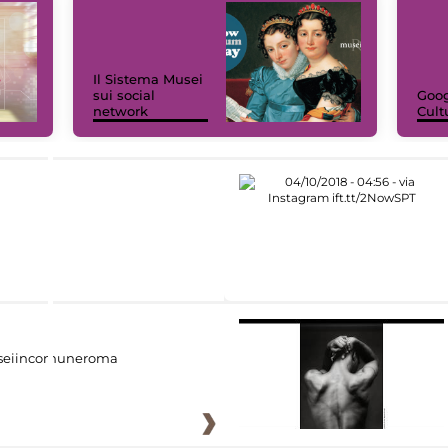
Il Sistema Musei
sui social
Goog
network
Cult
eiincomuneroma