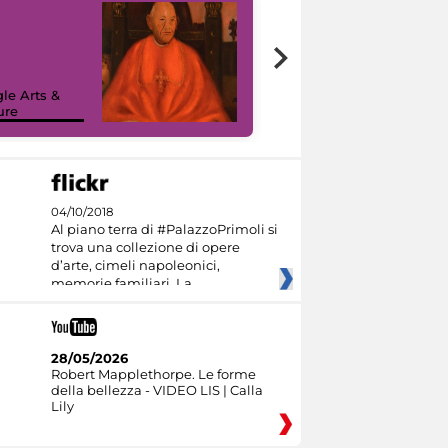
7 nuovi in-
painting tour
sulla piattaforma
le Arts &
Google Arts &
ure
Culture
04/10/2018
Al piano terra di #PalazzoPrimoli si
trova una collezione di opere
d’arte, cimeli napoleonici,
memorie familiari. La
28/05/2026
Robert Mapplethorpe. Le forme
della bellezza - VIDEO LIS | Calla
Lily