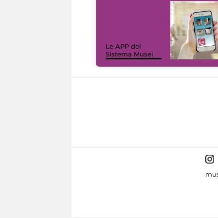
Le APP del
Sistema Musei
mus