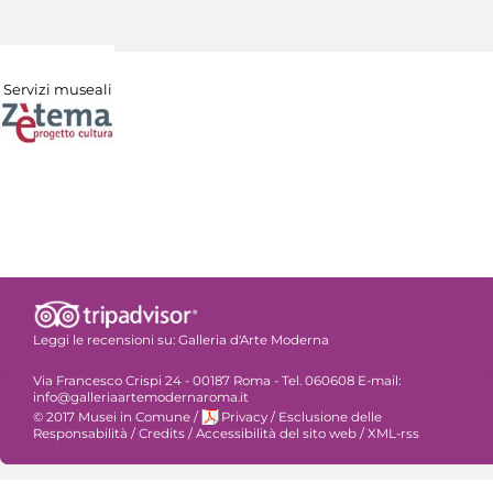
Servizi museali
Leggi le recensioni su:
Galleria d'Arte Moderna
Via Francesco Crispi 24 - 00187 Roma - Tel. 060608 E-mail:
info@galleriaartemodernaroma.it
© 2017 Musei in Comune
/
Privacy
/
Esclusione delle
Responsabilità
/
Credits
/
Accessibilità del sito web
/
XML-rss