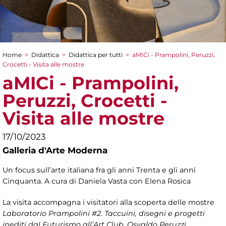
Home
>
Didattica
>
Didattica per tutti
>
aMICi - Prampolini, Peruzzi,
Tu sei qui
Crocetti - Visita alle mostre
aMICi - Prampolini,
Peruzzi, Crocetti -
Visita alle mostre
17/10/2023
Galleria d'Arte Moderna
Un focus sull’arte italiana fra gli anni Trenta e gli anni
Cinquanta. A cura di Daniela Vasta con Elena Rosica
La visita accompagna i visitatori alla scoperta delle mostre
Laboratorio Prampolini #2. Taccuini, disegni e progetti
inediti dal Futurismo all’Art Club, Osvaldo Peruzzi.