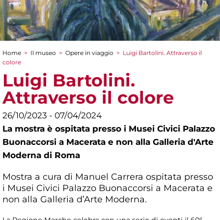
Home
>
Il museo
>
Opere in viaggio
>
Luigi Bartolini. Attraverso il
Tu sei qui
colore
Luigi Bartolini.
Attraverso il colore
26/10/2023 - 07/04/2024
La mostra è ospitata presso i Musei Civici Palazzo
Buonaccorsi a Macerata e non alla Galleria d'Arte
Moderna di Roma
Mostra a cura di Manuel Carrera ospitata presso
i Musei Civici Palazzo Buonaccorsi a Macerata e
non alla Galleria d’Arte Moderna.