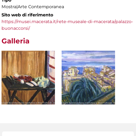
Tipo
Mostra|Arte Contemporanea
Sito web di riferimento
https://musei.macerata.it/rete-museale-di-macerata/palazzo-
buonaccorsi/
Galleria