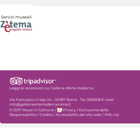
Servizi museali
Leggi le recensioni su:
Galleria d'Arte Moderna
Via Francesco Crispi 24 - 00187 Roma - Tel. 060608 E-mail:
info@galleriaartemodernaroma.it
© 2017 Musei in Comune
/
Privacy
/
Esclusione delle
Responsabilità
/
Credits
/
Accessibilità del sito web
/
XML-rss