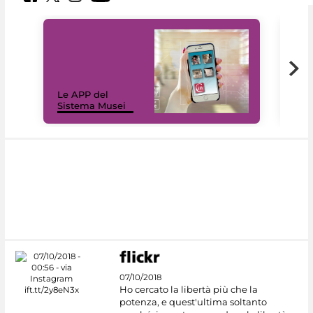
Il 
Le APP del
Mus
Sistema Musei
net
07/10/2018
Ho cercato la libertà più che la
potenza, e quest'ultima soltanto