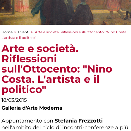
Home
>
Eventi
>
Arte e società. Riflessioni sull'Ottocento: "Nino Costa.
Tu sei qui
L'artista e il politico"
Arte e società.
Riflessioni
sull'Ottocento: "Nino
Costa. L'artista e il
politico"
18/03/2015
Galleria d'Arte Moderna
Appuntamento con
Stefania Frezzotti
nell'ambito del ciclo di incontri-conferenze a più