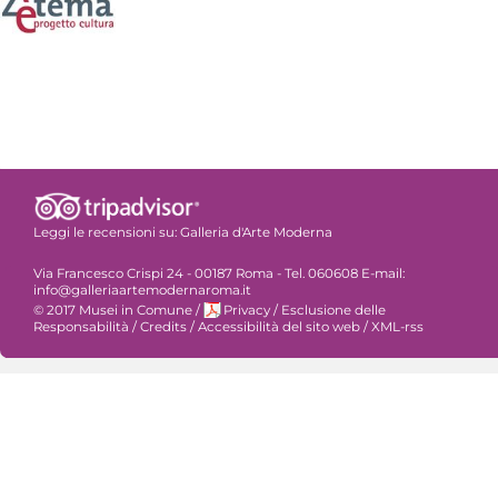
Leggi le recensioni su:
Galleria d'Arte Moderna
Via Francesco Crispi 24 - 00187 Roma - Tel. 060608 E-mail:
info@galleriaartemodernaroma.it
© 2017 Musei in Comune
/
Privacy
/
Esclusione delle
Responsabilità
/
Credits
/
Accessibilità del sito web
/
XML-rss