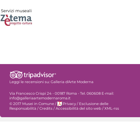
Servizi museali
Leggi le recensioni su:
Galleria d'Arte Moderna
Via Francesco Crispi 24 - 00187 Roma - Tel. 060608 E-mail:
info@galleriaartemodernaroma.it
© 2017 Musei in Comune
/
Privacy
/
Esclusione delle
Responsabilità
/
Credits
/
Accessibilità del sito web
/
XML-rss