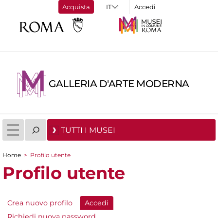
Acquista
Accedi
GALLERIA D'ARTE MODERNA
TUTTI I MUSEI
Home
>
Profilo utente
Tu sei qui
Profilo utente
Crea nuovo profilo
Accedi
(scheda attiva)
Schede primarie
Richiedi nuova password