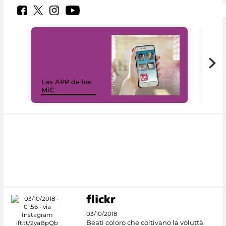
Las APP de los
I Mi
MiC
net
03/10/2018
Beati coloro che coltivano la voluttà