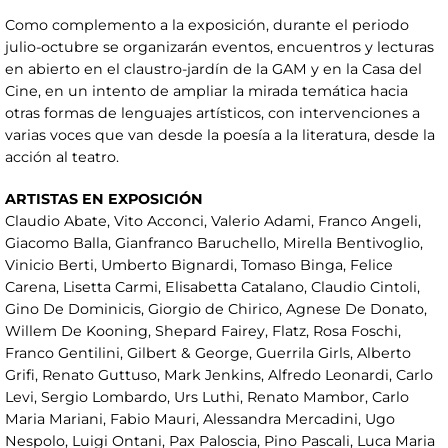
Como complemento a la exposición, durante el periodo
julio-octubre se organizarán eventos, encuentros y lecturas
en abierto en el claustro-jardín de la GAM y en la Casa del
Cine, en un intento de ampliar la mirada temática hacia
otras formas de lenguajes artísticos, con intervenciones a
varias voces que van desde la poesía a la literatura, desde la
acción al teatro.
ARTISTAS EN EXPOSICIÓN
Claudio Abate, Vito Acconci, Valerio Adami, Franco Angeli,
Giacomo Balla, Gianfranco Baruchello, Mirella Bentivoglio,
Vinicio Berti, Umberto Bignardi, Tomaso Binga, Felice
Carena, Lisetta Carmi, Elisabetta Catalano, Claudio Cintoli,
Gino De Dominicis, Giorgio de Chirico, Agnese De Donato,
Willem De Kooning, Shepard Fairey, Flatz, Rosa Foschi,
Franco Gentilini, Gilbert & George, Guerrila Girls, Alberto
Grifi, Renato Guttuso, Mark Jenkins, Alfredo Leonardi, Carlo
Levi, Sergio Lombardo, Urs Luthi, Renato Mambor, Carlo
Maria Mariani, Fabio Mauri, Alessandra Mercadini, Ugo
Nespolo, Luigi Ontani, Pax Paloscia, Pino Pascali, Luca Maria