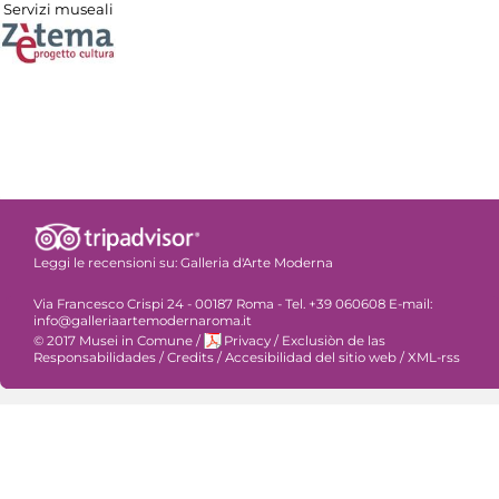
Servizi museali
Leggi le recensioni su:
Galleria d'Arte Moderna
Via Francesco Crispi 24 - 00187 Roma - Tel. +39 060608 E-mail:
info@galleriaartemodernaroma.it
© 2017 Musei in Comune
/
Privacy
/
Exclusiòn de las
Responsabilidades
/
Credits
/
Accesibilidad del sitio web
/
XML-rss