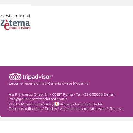
Servizi museali
Leggi le recensioni su:
Galleria d'Arte Moderna
Via Francesco Crispi 24 - 00187 Roma - Tel. +39 060608 E-mail:
info@galleriaartemodernaroma.it
© 2017 Musei in Comune
/
Privacy
/
Exclusiòn de las
Responsabilidades
/
Credits
/
Accesibilidad del sitio web
/
XML-rss