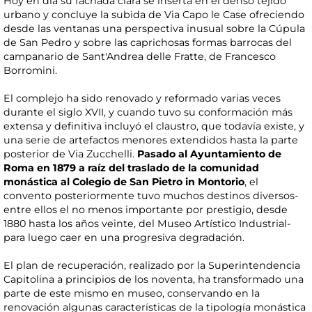
Hoy en día su fachada clara se inserta en el denso tejido
urbano y concluye la subida de Via Capo le Case ofreciendo
desde las ventanas una perspectiva inusual sobre la Cúpula
de San Pedro y sobre las caprichosas formas barrocas del
campanario de Sant'Andrea delle Fratte, de Francesco
Borromini.
El complejo ha sido renovado y reformado varias veces
durante el siglo XVII, y cuando tuvo su conformación más
extensa y definitiva incluyó el claustro, que todavía existe, y
una serie de artefactos menores extendidos hasta la parte
posterior de Via Zucchelli.
Pasado al Ayuntamiento de
Roma en 1879 a raíz del traslado de la comunidad
monástica al Colegio de San Pietro in Montorio
, el
convento posteriormente tuvo muchos destinos diversos-
entre ellos el no menos importante por prestigio, desde
1880 hasta los años veinte, del Museo Artístico Industrial-
para luego caer en una progresiva degradación.
El plan de recuperación, realizado por la Superintendencia
Capitolina a principios de los noventa, ha transformado una
parte de este mismo en museo, conservando en la
renovación algunas características de la tipología monástica