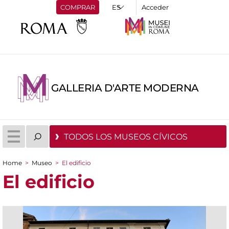
COMPRAR
Acceder
GALLERIA D'ARTE MODERNA
TODOS LOS MUSEOS CÍVICOS
Home
>
Museo
>
El edificio
You are here
El edificio