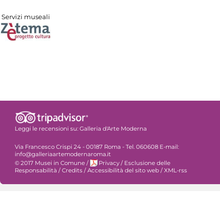
Servizi museali
Leggi le recensioni su:
Galleria d'Arte Moderna
Via Francesco Crispi 24 - 00187 Roma - Tel. 060608 E-mail:
info@galleriaartemodernaroma.it
© 2017 Musei in Comune
/
Privacy
/
Esclusione delle
Responsabilità
/
Credits
/
Accessibilità del sito web
/
XML-rss