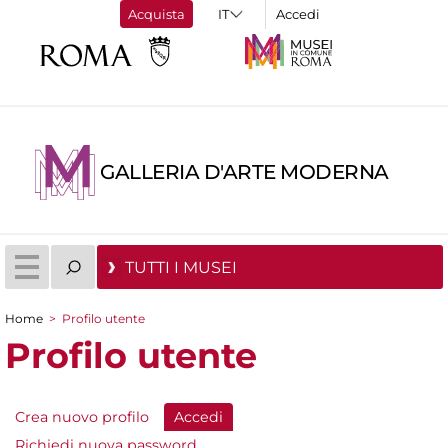
Acquista
Accedi
GALLERIA D'ARTE MODERNA
TUTTI I MUSEI
Home
>
Profilo utente
Tu sei qui
Profilo utente
Crea nuovo profilo
Accedi
(scheda attiva)
Schede primarie
Richiedi nuova password