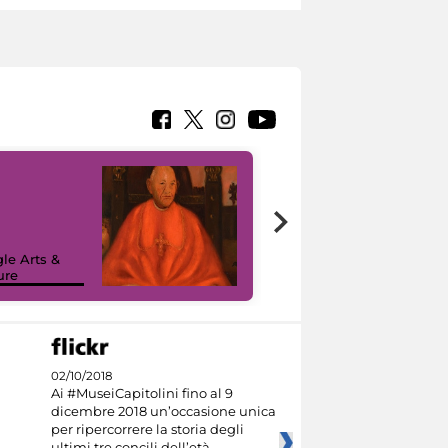
7 nuovi in-
painting tour
sulla piattaforma
le Arts &
Google Arts &
ure
Culture
02/10/2018
Ai #MuseiCapitolini fino al 9
dicembre 2018 un’occasione unica
per ripercorrere la storia degli
ultimi tre concili dell’età