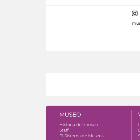
mus
MUSEO
Historia del museo
I
Staff
El Sistema de Museos
S