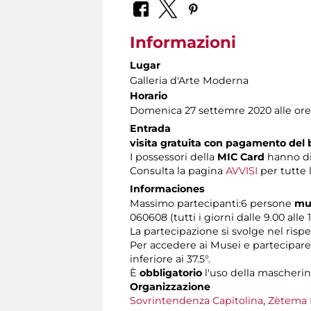
Informazioni
Lugar
Galleria d'Arte Moderna
Horario
Domenica 27 settemre 2020 alle ore 
Entrada
visita gratuita con pagamento del b
I possessori della
MIC Card
hanno dir
Consulta la pagina
AVVISI
per tutte 
Informaciones
Massimo partecipanti:6 persone
mun
060608 (tutti i giorni dalle 9.00 alle 
La partecipazione si svolge nel rispe
Per accedere ai Musei e partecipare 
inferiore ai 37.5°.
È
obbligatorio
l'uso della mascherin
Organizzazione
Sovrintendenza Capitolina
,
Zètema 