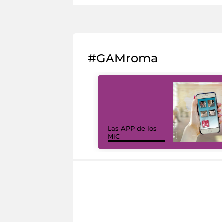
#GAMroma
Las APP de los
MiC