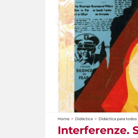
Home
>
Didáctica
>
Didáctica para todos
You are here
Interferenze. 