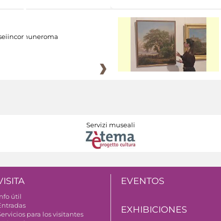
eiincomuneroma
Servizi museali
VISITA
EVENTOS
nfo útil
Entradas
EXHIBICIONES
ervicios para los visitantes