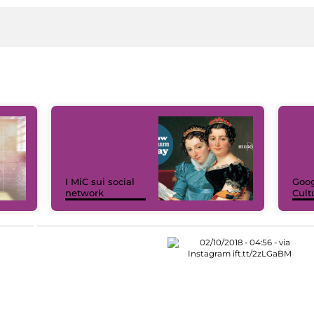
I MiC sui social
Goog
network
Cult