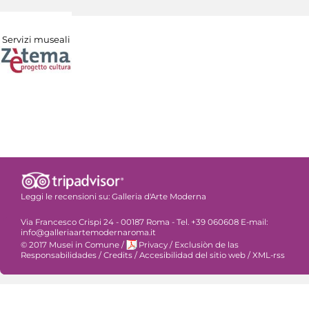
Servizi museali
Leggi le recensioni su:
Galleria d'Arte Moderna
Via Francesco Crispi 24 - 00187 Roma - Tel. +39 060608 E-mail:
info@galleriaartemodernaroma.it
© 2017 Musei in Comune
/
Privacy
/
Exclusiòn de las
Responsabilidades
/
Credits
/
Accesibilidad del sitio web
/
XML-rss