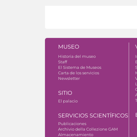
MUSEO
Historia del museo
I
Staff
El Sistema de Museos
S
Carta de los servicios
Newsletter
SITIO
El palacio
SERVICIOS SCIENTÍFICOS
Publicaciones
Archivio della Collezione GAM
Almacenamiento