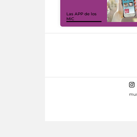
Las APP de los
MiC
mus