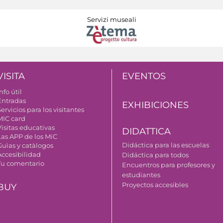
Servizi museali
VISITA
EVENTOS
nfo útil
Entradas
EXHIBICIONES
ervicios para los visitantes
MIC card
Visitas educativas
DIDATTICA
Las APP de los MiC
Didáctica para las escuelas
Guìas y catàlogos
Accesibilidad
Didáctica para todos
Tu comentario
Encuentros para profesores y
estudiantes
Proyectos accesibles
BUY