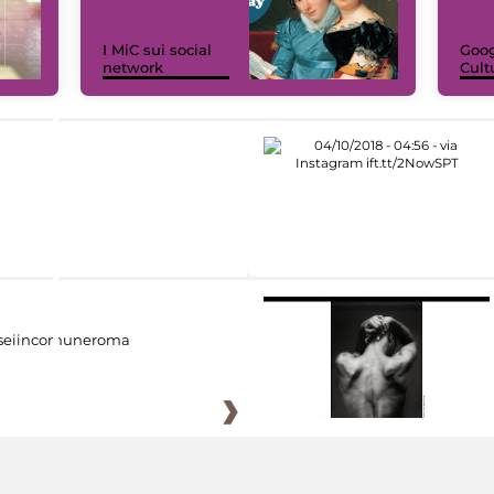
I MiC sui social
Goog
network
Cult
eiincomuneroma