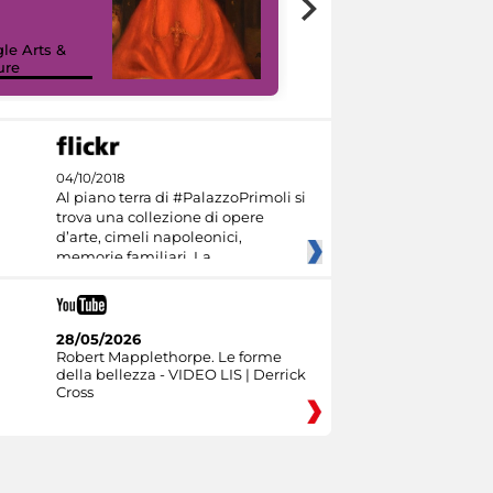
painting tour
sulla piattaforma
le Arts &
Google Arts &
ure
Culture
04/10/2018
Al piano terra di #PalazzoPrimoli si
trova una collezione di opere
d’arte, cimeli napoleonici,
memorie familiari. La
28/05/2026
Robert Mapplethorpe. Le forme
della bellezza - VIDEO LIS | Derrick
Cross