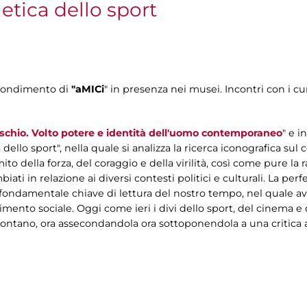
etica dello sport
ofondimento di
"aMICi
" in presenza nei musei. Incontri con i cur
schio. Volto potere e identità dell'uomo contemporaneo
" e i
dello sport", nella quale si analizza la ricerca iconografica sul
mito della forza, del coraggio e della virilità, così come pure l
iati in relazione ai diversi contesti politici e culturali. La per
a fondamentale chiave di lettura del nostro tempo, nel quale av
mento sociale. Oggi come ieri i divi dello sport, del cinema e
nfrontano, ora assecondandola ora sottoponendola a una critica a