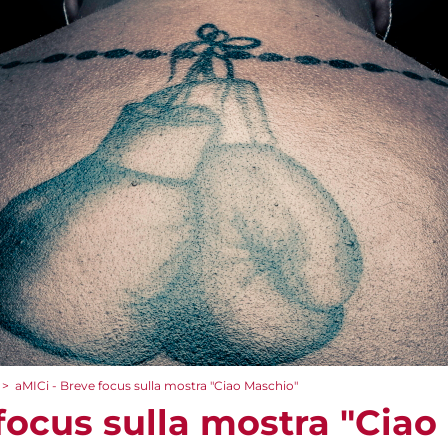
>
aMICi - Breve focus sulla mostra "Ciao Maschio"
focus sulla mostra "Ciao