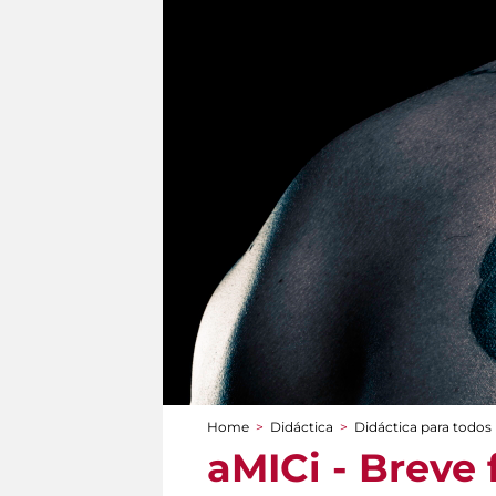
Home
>
Didáctica
>
Didáctica para todos
You are here
aMICi - Breve 