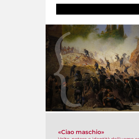
«Ciao maschio»
Volto, potere e identità dell'uomo