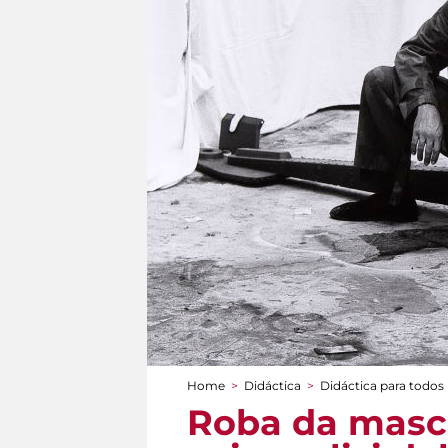
Home
>
Didáctica
>
Didáctica para todos
You are here
Roba da masch