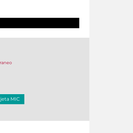
oraneo
rjeta MIC