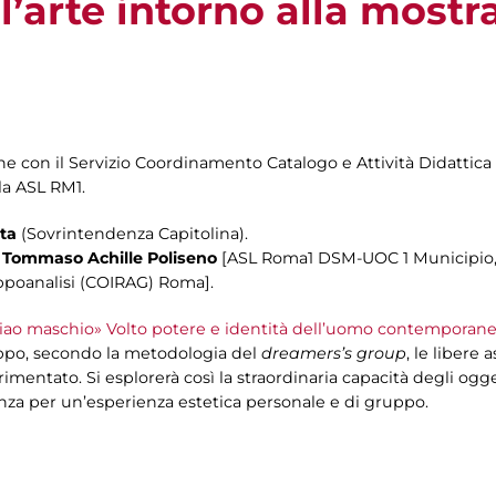
ll’arte intorno alla mostr
one con il Servizio Coordinamento Catalogo e Attività Didattica
la ASL RM1.
ta
(Sovrintendenza Capitolina).
i
Tommaso Achille Poliseno
[ASL Roma1 DSM-UOC 1 Municipio, 
ppoanalisi (COIRAG) Roma].
iao maschio» Volto potere e identità dell’uomo contemporan
ppo, secondo la metodologia del
dreamers’s group
, le libere 
mentato. Si esplorerà così la straordinaria capacità degli ogge
enza per un’esperienza estetica personale e di gruppo.