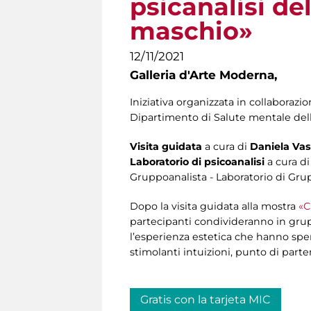
psicanalisi de
maschio»
12/11/2021
Galleria d'Arte Moderna,
Iniziativa organizzata in collaborazi
Dipartimento di Salute mentale del
Visita guidata
a cura di
Daniela Vas
Laboratorio di psicoanalisi
a cura d
Gruppoanalista - Laboratorio di Gru
Dopo la visita guidata alla mostra
«C
partecipanti condivideranno in gru
l’esperienza estetica che hanno speri
stimolanti intuizioni, punto di part
Gratis con la tarjeta MIC