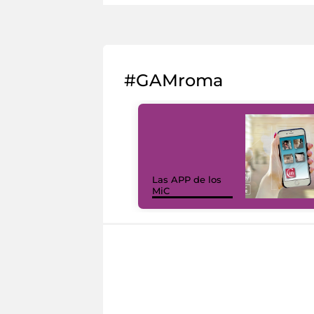
#GAMroma
Las APP de los
MiC