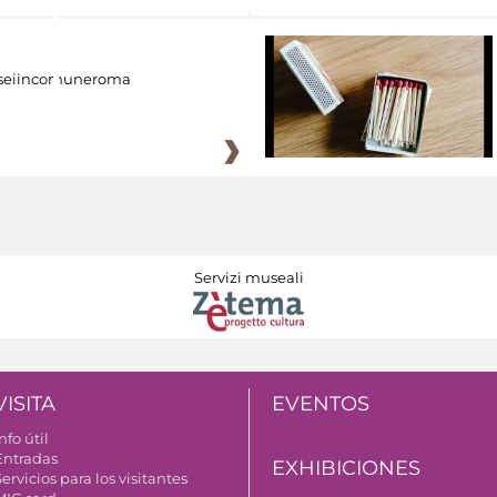
eiincomuneroma
Servizi museali
VISITA
EVENTOS
nfo útil
Entradas
EXHIBICIONES
ervicios para los visitantes