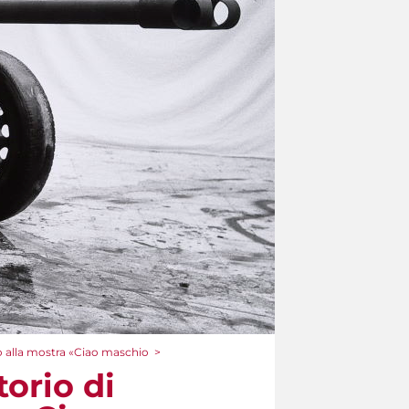
no alla mostra «Ciao maschio
>
orio di