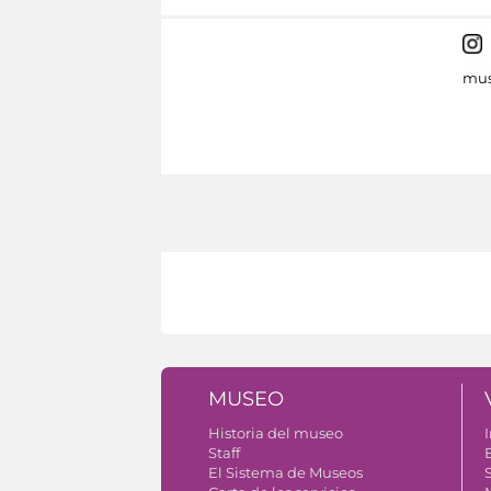
mus
MUSEO
Historia del museo
I
Staff
El Sistema de Museos
S