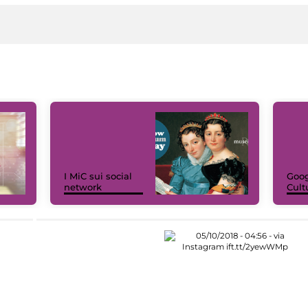
I MiC sui social
Goog
network
Cult