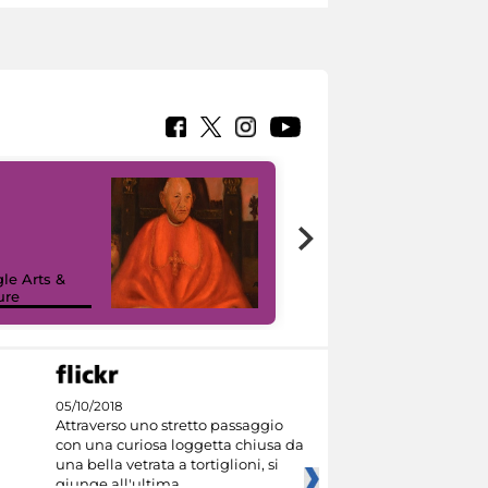
7 nuovi in-
painting tour
sulla piattaforma
le Arts &
Google Arts &
ure
Culture
05/10/2018
Attraverso uno stretto passaggio
con una curiosa loggetta chiusa da
una bella vetrata a tortiglioni, si
giunge all'ultima