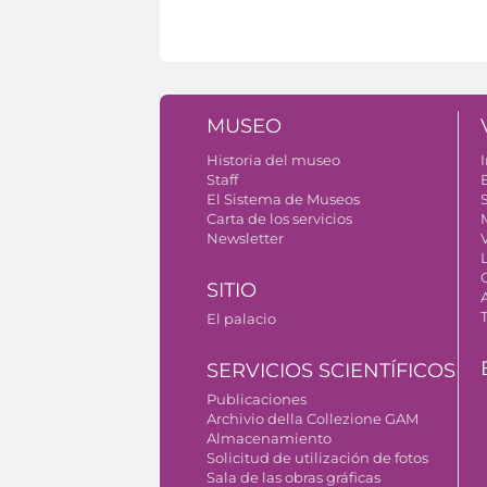
MUSEO
Historia del museo
I
Staff
El Sistema de Museos
S
Carta de los servicios
Newsletter
SITIO
El palacio
SERVICIOS SCIENTÍFICOS
Publicaciones
Archivio della Collezione GAM
Almacenamiento
Solicitud de utilización de fotos
Sala de las obras gráficas