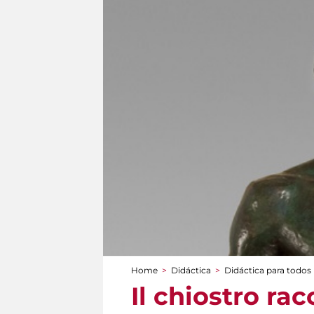
Home
>
Didáctica
>
Didáctica para todos
You are here
Il chiostro ra