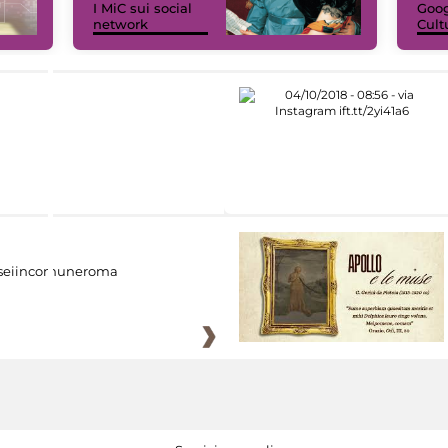
I MiC sui social
Goog
network
Cult
eiincomuneroma