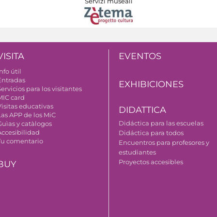
Servizi museali
VISITA
EVENTOS
nfo útil
Entradas
EXHIBICIONES
ervicios para los visitantes
MIC card
Visitas educativas
DIDATTICA
Las APP de los MiC
Didáctica para las escuelas
Guìas y catàlogos
Accesibilidad
Didáctica para todos
Tu comentario
Encuentros para profesores y
estudiantes
Proyectos accesibles
BUY