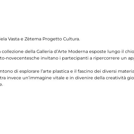
niela Vasta e Zètema Progetto Cultura.
lla collezione della Galleria d’Arte Moderna esposte lungo il ch
tto-novecentesche invitano i partecipanti a ripercorrere un ap
ono di esplorare l’arte plastica e il fascino dei diversi materi
a invece un’immagine vitale e in divenire della creatività giova
e.