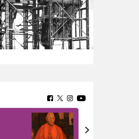
7 nuovi in-
painting tour
sulla piattaforma