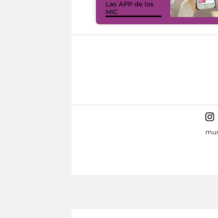
Las APP de los
MiC
mus