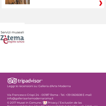
Servizi museali
Leggi le recensioni su:
Galleria d'Arte Moderna
Via Francesco Crispi 24 - 00187 Roma - Tel. +39 060608 E-mail:
info@galleriaartemodernaroma.it
© 2017 Musei in Comune
/
Privacy
/
Exclusiòn de las