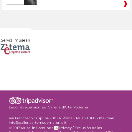
Servizi museali
Leggi le recensioni su:
Galleria d'Arte Moderna
Via Francesco Crispi 24 - 00187 Roma - Tel. +39 060608 E-mail:
info@galleriaartemodernaroma.it
© 2017 Musei in Comune
/
Privacy
/
Exclusiòn de las