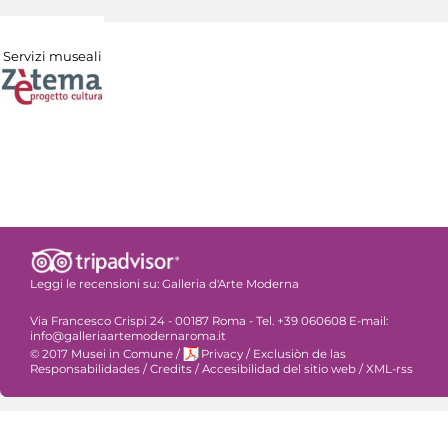
Servizi museali
Leggi le recensioni su:
Galleria d'Arte Moderna
Via Francesco Crispi 24 - 00187 Roma - Tel. +39 060608 E-mail:
info@galleriaartemodernaroma.it
© 2017 Musei in Comune
/
Privacy
/
Exclusiòn de las
Responsabilidades
/
Credits
/
Accesibilidad del sitio web
/
XML-rss