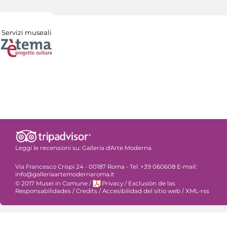
Servizi museali
Leggi le recensioni su:
Galleria d'Arte Moderna
Via Francesco Crispi 24 - 00187 Roma - Tel. +39 060608 E-mail:
info@galleriaartemodernaroma.it
© 2017 Musei in Comune
/
Privacy
/
Exclusiòn de las
Responsabilidades
/
Credits
/
Accesibilidad del sitio web
/
XML-rss