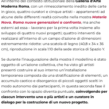
All’interno del contesto istituzionale della
Galleria d’Arte
Moderna Roma
, con un rimescolamento inedito delle carte
in gioco, quattro curatori e cinque artisti – appartenenti ad
alcune delle differenti realtà coinvolte nella mostra
Materia
Nova. Roma nuove generazioni a confronto
, ma anche
esterni ad essa – lavorano per la prima volta insieme allo
sviluppo di quattro nuovi progetti; quattro interventi da
realizzarsi all’interno di un campo d’azione di dimensioni
estremamente ridotte: una scatola di legno (40,8 x 34 x 36
cm), riproduzione in scala 1:10 della sede storica di Spazio Y.
Se durante l’inaugurazione della mostra il modellino è stato
oggetto di un’azione collettiva, che ha visto gli artisti
presenti costruire al suo interno un’installazione
temporanea composta da una stratificazione di elementi, un
accumulo caotico e disorganico di piccoli oggetti scelti in
modo autonomo dai partecipanti, in questa seconda fase il
confronto con lo spazio diventa puntuale,
coinvolgendo per
ciascun intervento uno o più artisti e un curatore in
dialogo per la costruzione di un nuovo progetto.