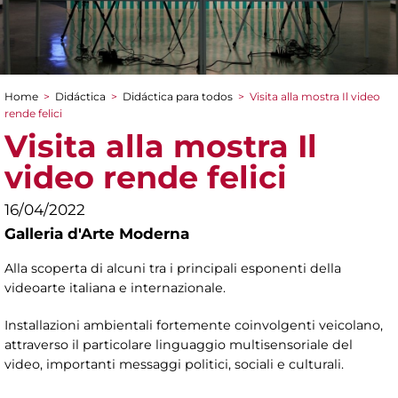
Home
>
Didáctica
>
Didáctica para todos
>
Visita alla mostra Il video
You are here
rende felici
Visita alla mostra Il
video rende felici
16/04/2022
Galleria d'Arte Moderna
Alla scoperta di alcuni tra i principali esponenti della
videoarte italiana e internazionale.
Installazioni ambientali fortemente coinvolgenti veicolano,
attraverso il particolare linguaggio multisensoriale del
video, importanti messaggi politici, sociali e culturali.