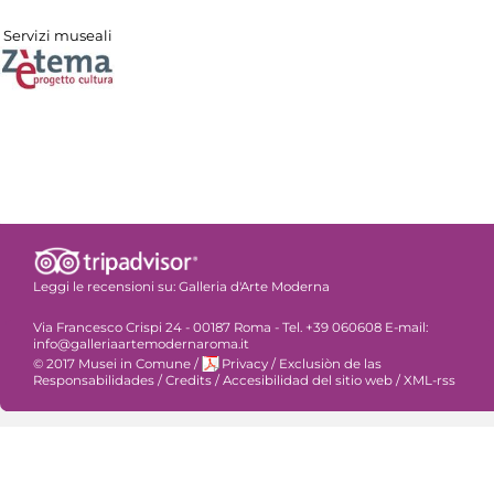
Servizi museali
Leggi le recensioni su:
Galleria d'Arte Moderna
Via Francesco Crispi 24 - 00187 Roma - Tel. +39 060608 E-mail:
info@galleriaartemodernaroma.it
© 2017 Musei in Comune
/
Privacy
/
Exclusiòn de las
Responsabilidades
/
Credits
/
Accesibilidad del sitio web
/
XML-rss