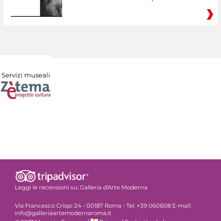
Servizi museali
Leggi le recensioni su:
Galleria d'Arte Moderna
Via Francesco Crispi 24 - 00187 Roma - Tel. +39 060608 E-mail:
info@galleriaartemodernaroma.it