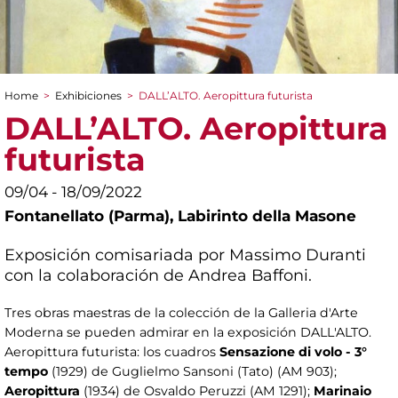
Home
>
Exhibiciones
>
DALL’ALTO. Aeropittura futurista
You are here
DALL’ALTO. Aeropittura
futurista
09/04 - 18/09/2022
Fontanellato (Parma), Labirinto della Masone
Exposición comisariada por Massimo Duranti
con la colaboración de Andrea Baffoni.
Tres obras maestras de la colección de la Galleria d'Arte
Moderna se pueden admirar en la exposición DALL'ALTO.
Aeropittura futurista: los cuadros
Sensazione di volo - 3°
tempo
(1929) de Guglielmo Sansoni (Tato) (AM 903);
Aeropittura
(1934) de Osvaldo Peruzzi (AM 1291);
Marinaio