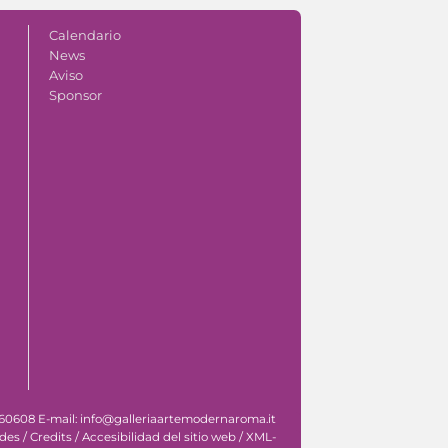
Calendario
News
Aviso
Sponsor
 060608 E-mail: info@galleriaartemodernaroma.it
ades
/
Credits
/
Accesibilidad del sitio web
/
XML-