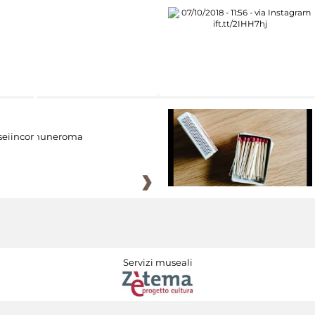
eiincomuneroma
Servizi museali