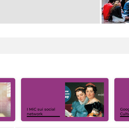
I MiC sui social
Goog
network
Cult