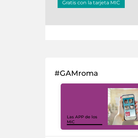
Gratis con la tarjeta MIC
#GAMroma
Las APP de los
MiC