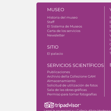
MUSEO
Historia del museo
I
Staff
El Sistema de Museos
S
Carta de los servicios
Newsletter
SITIO
El palacio
SERVICIOS SCIENTÍFICOS
Publicaciones
Archivio della Collezione GAM
Almacenamiento
Solicitud de utilización de fotos
Sala de las obras gráficas
Permiso para tomar fotografías
Leggi le recensioni su:
Galleria d'Arte Moderna