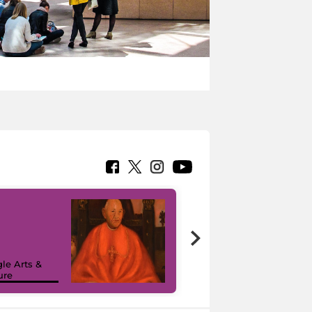
7 nuovi in-
painting tour
sulla piattaforma
le Arts &
Google Arts &
ure
Culture