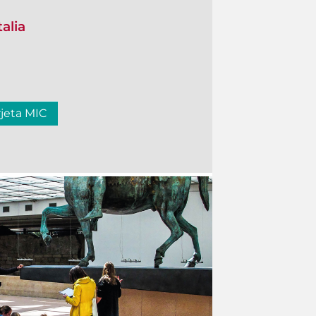
talia
rjeta MIC