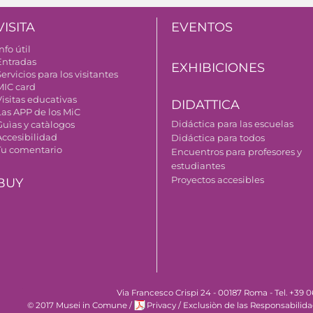
VISITA
EVENTOS
nfo útil
Entradas
EXHIBICIONES
ervicios para los visitantes
MIC card
Visitas educativas
DIDATTICA
Las APP de los MiC
Didáctica para las escuelas
Guìas y catàlogos
Accesibilidad
Didáctica para todos
Tu comentario
Encuentros para profesores y
estudiantes
Proyectos accesibles
BUY
Via Francesco Crispi 24 - 00187 Roma - Tel. +39
© 2017 Musei in Comune
/
Privacy
/
Exclusiòn de las Responsabilid