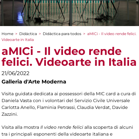
Home
>
Didáctica
>
Didáctica para todos
>
aMICi - Il video rende felici.
You are here
Videoarte in Italia
aMICi - Il video rende
felici. Videoarte in Italia
21/06/2022
Galleria d'Arte Moderna
Visita guidata dedicata ai possessori della MIC card a cura di
Daniela Vasta con i volontari del Servizio Civile Universale
Carlotta Anello, Flaminia Petrassi, Claudia Verdat, Davide
Zazzini.
Visita alla mostra
Il video rende felici
alla scoperta di alcuni
tra i principali esponenti della videoarte italiana e