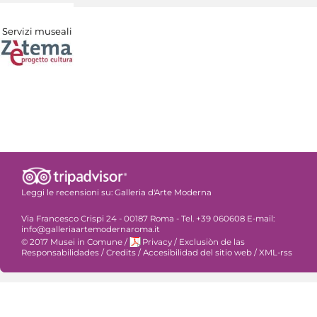
Servizi museali
Leggi le recensioni su:
Galleria d'Arte Moderna
Via Francesco Crispi 24 - 00187 Roma - Tel. +39 060608 E-mail:
info@galleriaartemodernaroma.it
© 2017 Musei in Comune
/
Privacy
/
Exclusiòn de las
Responsabilidades
/
Credits
/
Accesibilidad del sitio web
/
XML-rss