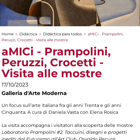
Home
>
Didáctica
>
Didáctica para todos
>
aMICi - Prampolini,
You are here
Peruzzi, Crocetti - Visita alle mostre
aMICi - Prampolini,
Peruzzi, Crocetti -
Visita alle mostre
17/10/2023
Galleria d'Arte Moderna
Un focus sull’arte italiana fra gli anni Trenta e gli anni
Cinquanta. A cura di Daniela Vasta con Elena Rosica
La visita accompagna i visitatori alla scoperta delle mostre
Laboratorio Prampolini #2. Taccuini, disegni e progetti
inediti dal Futurismo all’Art Club, Osvaldo Peruzzi.