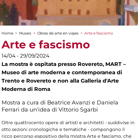
Home
>
Museo
>
Obras de arte en viajes
>
Arte e fascismo
You are here
Arte e fascismo
14/04 - 29/09/2024
La mostra è ospitata presso Rovereto, MART –
Museo di arte moderna e contemporanea di
Trento e Rovereto e non alla Galleria d'Arte
Moderna di Roma
Mostra a cura di Beatrice Avanzi e Daniela
Ferrari da un'idea di Vittorio Sgarbi
Oltre quattrocento opere di artisti e architetti - suddivise in
otto sezioni cronologiche e tematiche - compongono il
ricco percorso espositivo della mostra Arte e fascismo, che