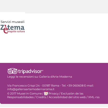
Servizi museali
Leggi le recensioni su:
Galleria d'Arte Moderna
Via Francesco Crispi 24 - 00187 Roma - Tel. +39 060608 E-mail:
info@galleriaartemodernaroma.it
© 2017 Musei in Comune
/
Privacy
/
Exclusiòn de las
Responsabilidades
/
Credits
/
Accesibilidad del sitio web
/
XML-rss