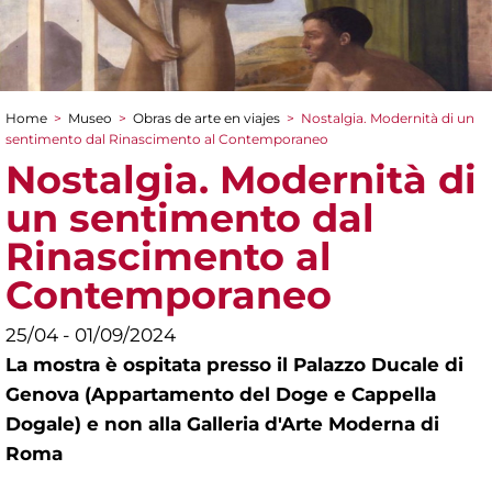
Home
>
Museo
>
Obras de arte en viajes
>
Nostalgia. Modernità di un
You are here
sentimento dal Rinascimento al Contemporaneo
Nostalgia. Modernità di
un sentimento dal
Rinascimento al
Contemporaneo
25/04 - 01/09/2024
La mostra è ospitata presso il Palazzo Ducale di
Genova (Appartamento del Doge e Cappella
Dogale) e non alla Galleria d'Arte Moderna di
Roma