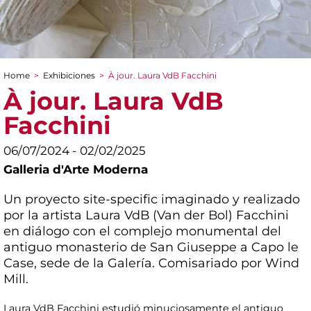
Home
>
Exhibiciones
>
À jour. Laura VdB Facchini
You are here
À jour. Laura VdB
Facchini
06/07/2024 - 02/02/2025
Galleria d'Arte Moderna
Un proyecto site-specific imaginado y realizado
por la artista Laura VdB (Van der Bol) Facchini
en diálogo con el complejo monumental del
antiguo monasterio de San Giuseppe a Capo le
Case, sede de la Galería. Comisariado por Wind
Mill.
Laura VdB Facchini estudió minuciosamente el antiguo