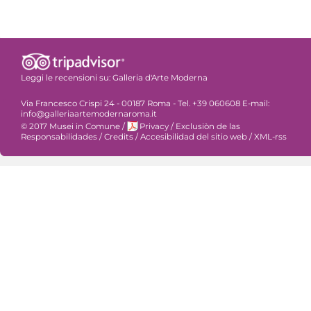
Leggi le recensioni su:
Galleria d'Arte Moderna
Via Francesco Crispi 24 - 00187 Roma - Tel. +39 060608 E-mail:
info@galleriaartemodernaroma.it
© 2017 Musei in Comune
/
Privacy
/
Exclusiòn de las
Responsabilidades
/
Credits
/
Accesibilidad del sitio web
/
XML-rss