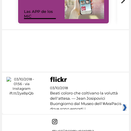
Las APP de los
I Mi
MiC
net
03/10/2018
Beati coloro che coltivano la voluttà
dell'attesa. — Jean Josipovici
Buongiorno dal Museo dell'#AraPacis
dove sono esposti i
museiincomuneroma