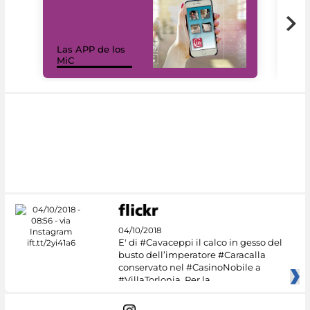
Las APP de los
I Mi
MiC
net
04/10/2018
E' di #Cavaceppi il calco in gesso del
busto dell’imperatore #Caracalla
conservato nel #CasinoNobile a
#VillaTorlonia. Per la