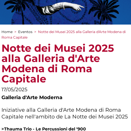
Home
>
Eventos
>
Notte dei Musei 2025 alla Galleria d'Arte Modena di
You are here
Roma Capitale
Notte dei Musei 2025
alla Galleria d'Arte
Modena di Roma
Capitale
17/05/2025
Galleria d'Arte Moderna
Iniziative alla Galleria d'Arte Modena di Roma
Capitale nell'ambito de La Notte dei Musei 2025
>Thauma Trio - Le Percussioni del ‘900