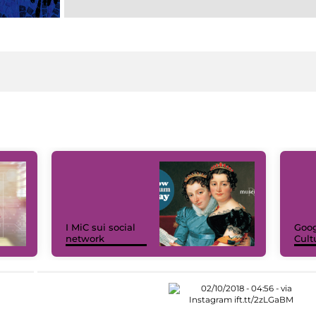
I MiC sui social
Goog
network
Cult