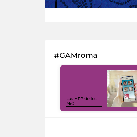
#GAMroma
Las APP de los
MiC