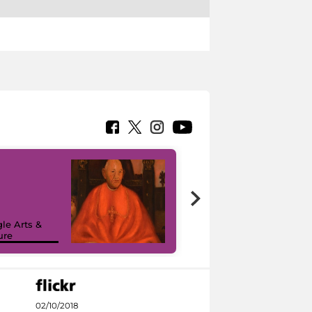
7 nuovi in-
painting tour
sulla piattaforma
le Arts &
Google Arts &
ure
Culture
02/10/2018