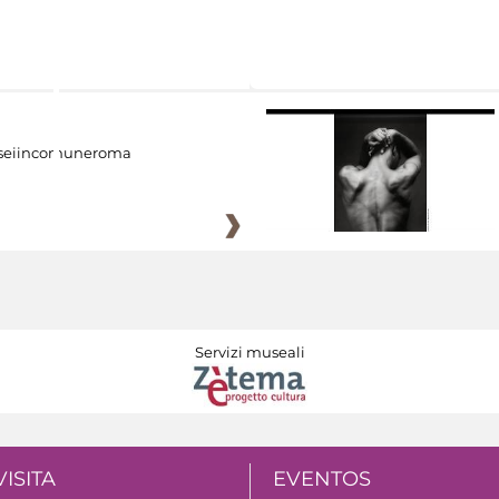
eiincomuneroma
Servizi museali
VISITA
EVENTOS