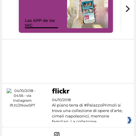
Las APP de los
I Mi
MiC
net
04/10/2018
Al piano terra di #PalazzoPrimoli si
trova una collezione di opere d’arte,
cimeli napoleonici, memorie
familiari. La collezione