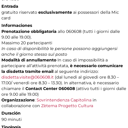
Entrada
gratuito riservato
esclusivamente
ai possessori della Mic
card
Informaciones
Prenotazione obbligatoria
allo 060608 (tutti i giorni dalle
9.00 alle 19.00).
Massimo
20 partecipanti
In caso di disponibilità le persone possono aggiungersi
anche il giorno stesso sul posto
Modalità di annullamento
In caso di impossibilità a
partecipare all’attività prenotata,
è necessario comunicare
la disdetta tramite email
al seguente indirizzo:
disdetta.visite@060608.it
(dal lunedì al giovedì ore 8.30 –
17.00/ venerdì ore 8.30 – 13.30). In alternativa, è necessario
chiamare il
Contact Center 060608
(attivo tutti i giorni dalle
ore 9.00 alle 19.00)
Organizzazione
:
Sovrintendenza Capitolina
in
collaborazione con
Zètema Progetto Cultura
Duración
90 minuti
Tipología