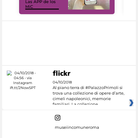
Las APP de los
I Mi
MiC
net
04/10/2018
Al piano terra di #PalazzoPrimoli si
trova una collezione di opere d’arte,
cimeli napoleonici, memorie
familiari. La collezione
museiincomuneroma