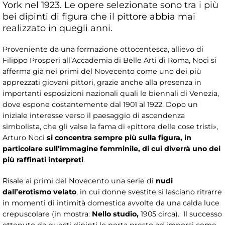
York nel 1923. Le opere selezionate sono tra i più
bei dipinti di figura che il pittore abbia mai
realizzato in quegli anni.
Proveniente da una formazione ottocentesca, allievo di
Filippo Prosperi all’Accademia di Belle Arti di Roma, Noci si
afferma già nei primi del Novecento come uno dei più
apprezzati giovani pittori, grazie anche alla presenza in
importanti esposizioni nazionali quali le biennali di Venezia,
dove espone costantemente dal 1901 al 1922. Dopo un
iniziale interesse verso il paesaggio di ascendenza
simbolista, che gli valse la fama di «pittore delle cose tristi»,
Arturo Noci
si concentra sempre più sulla figura, in
particolare sull’immagine femminile, di cui diverrà uno dei
più raffinati interpreti
.
Risale ai primi del Novecento una serie di
nudi
dall’erotismo velato
, in cui donne svestite si lasciano ritrarre
in momenti di intimità domestica avvolte da una calda luce
crepuscolare (in mostra:
Nello studio,
1905 circa). Il successo
ottenuto da questi dipinti lo porta presto ad imporsi come