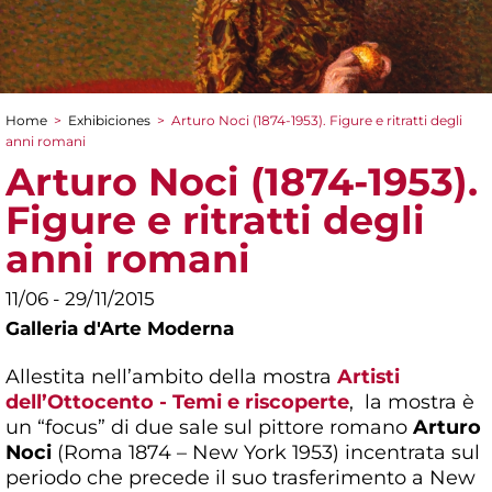
Home
>
Exhibiciones
>
Arturo Noci (1874-1953). Figure e ritratti degli
You are here
anni romani
Arturo Noci (1874-1953).
Figure e ritratti degli
anni romani
11/06 - 29/11/2015
Galleria d'Arte Moderna
Allestita nell’ambito della mostra
Artisti
dell’Ottocento - Temi e riscoperte
, la mostra è
un “focus” di due sale sul pittore romano
Arturo
Noci
(Roma 1874 – New York 1953) incentrata sul
periodo che precede il suo trasferimento a New