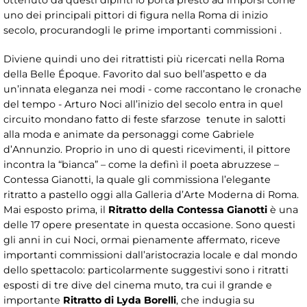
uno dei principali pittori di figura nella Roma di inizio
secolo, procurandogli le prime importanti commissioni .
Diviene quindi uno dei ritrattisti più ricercati nella Roma
della Belle Époque. Favorito dal suo bell’aspetto e da
un’innata eleganza nei modi - come raccontano le cronache
del tempo - Arturo Noci all’inizio del secolo entra in quel
circuito mondano fatto di feste sfarzose tenute in salotti
alla moda e animate da personaggi come Gabriele
d’Annunzio. Proprio in uno di questi ricevimenti, il pittore
incontra la “bianca” – come la definì il poeta abruzzese –
Contessa Gianotti, la quale gli commissiona l’elegante
ritratto a pastello oggi alla Galleria d’Arte Moderna di Roma.
Mai esposto prima, il
Ritratto della Contessa Gianotti
è una
delle 17 opere presentate in questa occasione. Sono questi
gli anni in cui Noci, ormai pienamente affermato, riceve
importanti commissioni dall’aristocrazia locale e dal mondo
dello spettacolo: particolarmente suggestivi sono i ritratti
esposti di tre dive del cinema muto, tra cui il grande e
importante
Ritratto di Lyda Borelli
,
che indugia su