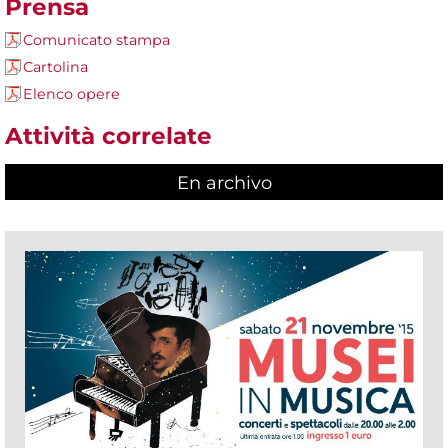
Prensa
Comunicato stampa
Cartolina
Elenco opere
Attività correlate
En archivo