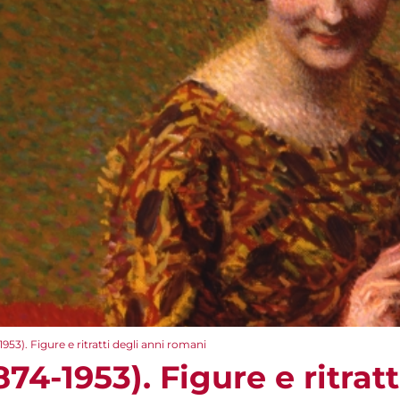
953). Figure e ritratti degli anni romani
74-1953). Figure e ritratt