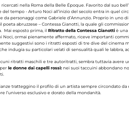
iù ricercati nella Roma della Belle Époque. Favorito dal suo bel
el tempo - Arturo Noci all’inizio del secolo entra in quel cir
e da personaggi come Gabriele d’Annunzio. Proprio in uno di q
 il poeta abruzzese – Contessa Gianotti, la quale gli commission
a. Mai esposto prima, il
Ritratto della Contessa Gianotti
è una 
ui Noci, ormai pienamente affermato, riceve importanti commissi
nte suggestivi sono i ritratti esposti di tre dive del cinema mu
che indugia su particolari velati di sensualità quali le labbra,
lcuni ritratti maschili e tre autoritratti, sembra tuttavia avere u
 per
le donne dai capelli rossi:
nei suoi taccuini abbondano nom
ti.
nze tratteggino il profilo di un artista sempre circondato da
pre l’universo esclusivo e dorato della mondanità.