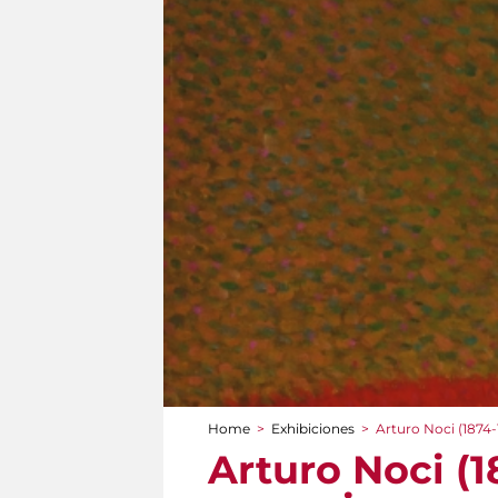
Home
>
Exhibiciones
>
Arturo Noci (1874-1
You are here
Arturo Noci (18