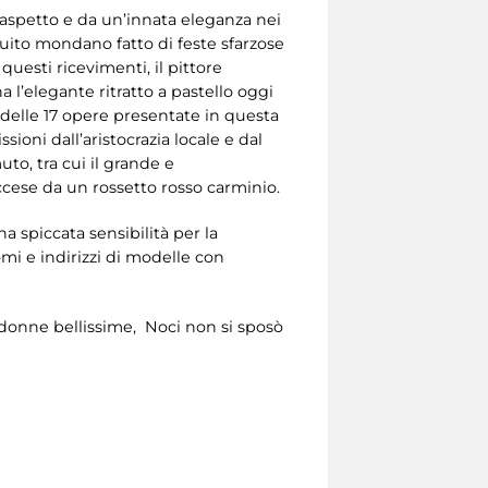
l’aspetto e da un’innata eleganza nei
cuito mondano fatto di feste sfarzose
uesti ricevimenti, il pittore
a l’elegante ritratto a pastello oggi
delle 17 opere presentate in questa
oni dall’aristocrazia locale e dal
to, tra cui il grande e
 accese da un rossetto rosso carminio.
na spiccata sensibilità per la
i e indirizzi di modelle con
 donne bellissime, Noci non si sposò