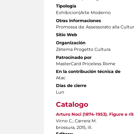
Tipología
Exhibicion|Arte Moderno
Otras informaciones
Promossa da: Assessorato alla Cultur
Sitio Web
Organización
Zètema Progetto Cultura
Patrocinado por
MasterCard Priceless Rome
En la contribución técnica de
Atac
Días de cierre
Lun
Catalogo
Arturo Noci (1874-1953). Figure e ri
Virno C.; Carrera M.
brossura, 2015, ill.