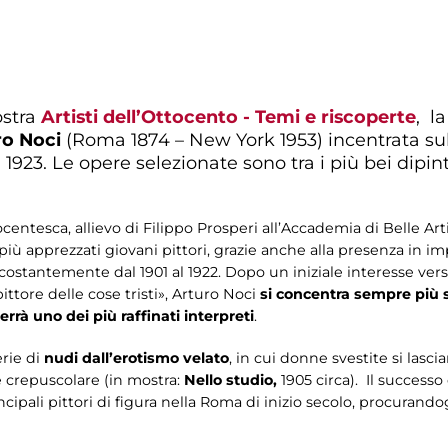
ostra
Artisti dell’Ottocento - Temi e riscoperte
, l
o Noci
(Roma 1874 – New York 1953) incentrata sul
923. Le opere selezionate sono tra i più bei dipinti
ntesca, allievo di Filippo Prosperi all’Accademia di Belle Arti
 apprezzati giovani pittori, grazie anche alla presenza in imp
costantemente dal 1901 al 1922. Dopo un iniziale interesse ver
pittore delle cose tristi», Arturo Noci
si concentra sempre più su
rrà uno dei più raffinati interpreti
.
erie di
nudi dall’erotismo velato
, in cui donne svestite si lasc
 crepuscolare (in mostra:
Nello studio,
1905 circa). Il successo
ipali pittori di figura nella Roma di inizio secolo, procurand