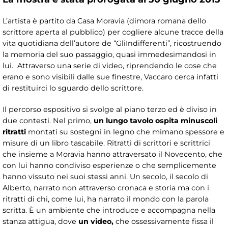
L’artista è partito da Casa Moravia (dimora romana dello
scrittore aperta al pubblico) per cogliere alcune tracce della
vita quotidiana dell’autore de “GliIndifferenti”, ricostruendo
la memoria del suo passaggio, quasi immedesimandosi in
lui. Attraverso una serie di video, riprendendo le cose che
erano e sono visibili dalle sue finestre, Vaccaro cerca infatti
di restituirci lo sguardo dello scrittore.
Il percorso espositivo si svolge al piano terzo ed è diviso in
due contesti. Nel primo,
un lungo tavolo ospita minuscoli
ritratti
montati su sostegni in legno che mimano spessore e
misure di un libro tascabile. Ritratti di scrittori e scrittrici
che insieme a Moravia hanno attraversato il Novecento, che
con lui hanno condiviso esperienze o che semplicemente
hanno vissuto nei suoi stessi anni. Un secolo, il secolo di
Alberto, narrato non attraverso cronaca e storia ma con i
ritratti di chi, come lui, ha narrato il mondo con la parola
scritta. È un ambiente che introduce e accompagna nella
stanza attigua, dove
un video,
che ossessivamente fissa il