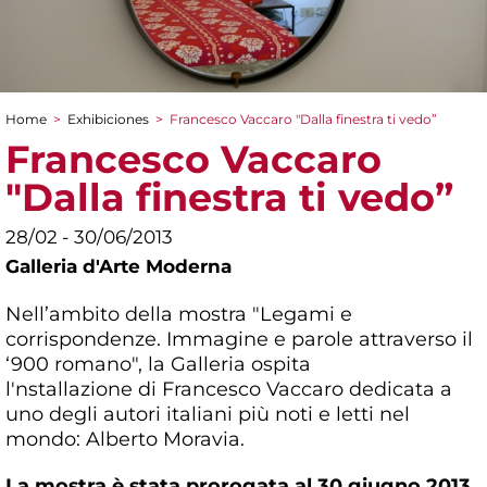
Home
>
Exhibiciones
>
Francesco Vaccaro "Dalla finestra ti vedo”
You are here
Francesco Vaccaro
"Dalla finestra ti vedo”
28/02 - 30/06/2013
Galleria d'Arte Moderna
Nell’ambito della mostra "Legami e
corrispondenze. Immagine e parole attraverso il
‘900 romano", la Galleria ospita
l'nstallazione di Francesco Vaccaro dedicata a
uno degli autori italiani più noti e letti nel
mondo: Alberto Moravia.
La mostra è stata prorogata al 30 giugno 2013