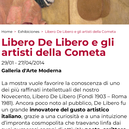
Home
>
Exhibiciones
>
Libero De Libero e gli artisti della Cometa
You are here
Libero De Libero e gli
artisti della Cometa
29/01 - 27/04/2014
Galleria d'Arte Moderna
La mostra vuole favorire la conoscenza di uno
dei più raffinati intellettuali del nostro
Novecento, Libero De Libero (Fondi 1903 – Roma
1981). Ancora poco noto al pubblico, De Libero fu
un grande
innovatore del gusto artistico
italiano
, grazie a una curiosità e a una intuizione
d’impronta cosmopolita che traevano linfa dai