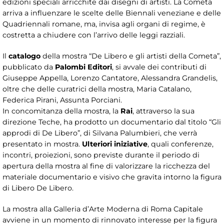
edizioni speciali arricchite dai disegni di artisti. La Cometa
arriva a influenzare le scelte delle Biennali veneziane e delle
Quadriennali romane, ma, invisa agli organi di regime, è
costretta a chiudere con l’arrivo delle leggi razziali.
Il
catalogo
della mostra “De Libero e gli artisti della Cometa”,
pubblicato da
Palombi Editori
, si avvale dei contributi di
Giuseppe Appella, Lorenzo Cantatore, Alessandra Grandelis,
oltre che delle curatrici della mostra, Maria Catalano,
Federica Pirani, Assunta Porciani.
In concomitanza della mostra, la
Rai
, attraverso la sua
direzione Teche, ha prodotto un documentario dal titolo “Gli
approdi di De Libero”, di Silvana Palumbieri, che verrà
presentato in mostra.
Ulteriori iniziative
, quali conferenze,
incontri, proiezioni, sono previste durante il periodo di
apertura della mostra al fine di valorizzare la ricchezza del
materiale documentario e visivo che gravita intorno la figura
di Libero De Libero.
La mostra alla Galleria d’Arte Moderna di Roma Capitale
avviene in un momento di rinnovato interesse per la figura