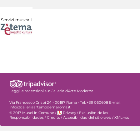
Servizi museali
Leggi le recensioni su:
Galleria d'Arte Moderna
Via Francesco Crispi 24 - 00187 Roma - Tel. +39 060608 E-mail:
info@galleriaartemodernaroma.it
© 2017 Musei in Comune
/
Privacy
/
Exclusiòn de las
Responsabilidades
/
Credits
/
Accesibilidad del sitio web
/
XML-rss