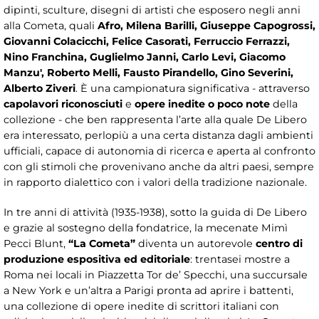
dipinti, sculture, disegni di artisti che esposero negli anni
alla Cometa, quali
Afro, Milena Barilli, Giuseppe Capogrossi,
Giovanni Colacicchi, Felice Casorati, Ferruccio Ferrazzi,
Nino Franchina, Guglielmo Janni, Carlo Levi, Giacomo
Manzu', Roberto Melli, Fausto Pirandello, Gino Severini,
Alberto Ziveri
. È una campionatura significativa - attraverso
capolavori riconosciuti
e
opere inedite o poco note
della
collezione - che ben rappresenta l’arte alla quale De Libero
era interessato, perlopiù a una certa distanza dagli ambienti
ufficiali, capace di autonomia di ricerca e aperta al confronto
con gli stimoli che provenivano anche da altri paesi, sempre
in rapporto dialettico con i valori della tradizione nazionale.
In tre anni di attività (1935-1938), sotto la guida di De Libero
e grazie al sostegno della fondatrice, la mecenate Mimì
Pecci Blunt,
“La Cometa”
diventa un autorevole
centro di
produzione espositiva ed editoriale
: trentasei mostre a
Roma nei locali in Piazzetta Tor de’ Specchi, una succursale
a New York e un’altra a Parigi pronta ad aprire i battenti,
una collezione di opere inedite di scrittori italiani con