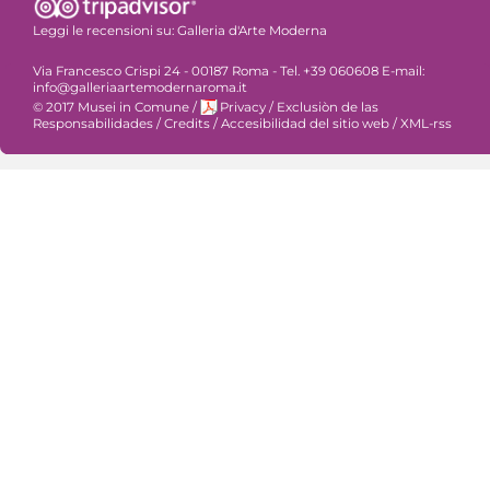
Leggi le recensioni su:
Galleria d'Arte Moderna
Via Francesco Crispi 24 - 00187 Roma - Tel. +39 060608 E-mail:
info@galleriaartemodernaroma.it
© 2017 Musei in Comune
/
Privacy
/
Exclusiòn de las
Responsabilidades
/
Credits
/
Accesibilidad del sitio web
/
XML-rss