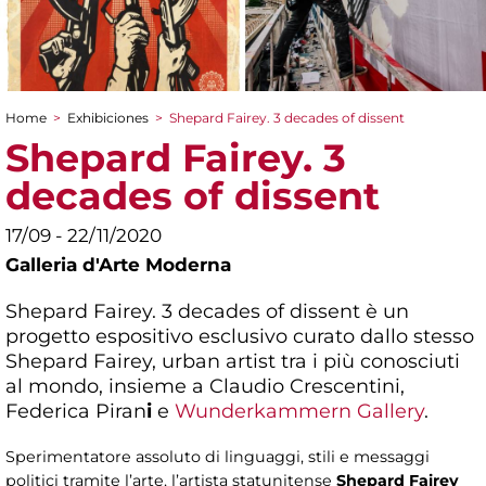
Home
>
Exhibiciones
>
Shepard Fairey. 3 decades of dissent
You are here
Shepard Fairey. 3
decades of dissent
17/09 - 22/11/2020
Galleria d'Arte Moderna
Shepard Fairey. 3 decades of dissent è un
progetto espositivo esclusivo curato dallo stesso
Shepard Fairey, urban artist tra i più conosciuti
al mondo, insieme a Claudio Crescentini,
Federica Piran
i
e
Wunderkammern Gallery
.
Sperimentatore assoluto di linguaggi, stili e messaggi
politici tramite l’arte, l’artista statunitense
Shepard Fairey