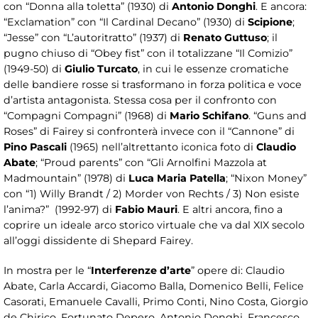
con “Donna alla toletta” (1930) di
Antonio Donghi
. E ancora:
“Exclamation” con “Il Cardinal Decano” (1930) di
Scipione
;
“Jesse” con “L’autoritratto” (1937) di
Renato Guttuso
; il
pugno chiuso di “Obey fist” con il totalizzane “Il Comizio”
(1949-50) di
Giulio Turcato
, in cui le essenze cromatiche
delle bandiere rosse si trasformano in forza politica e voce
d’artista antagonista. Stessa cosa per il confronto con
“Compagni Compagni” (1968) di
Mario Schifano
. “Guns and
Roses” di Fairey si confronterà invece con il “Cannone” di
Pino Pascali
(1965) nell’altrettanto iconica foto di
Claudio
Abate
; “Proud parents” con “Gli Arnolfini Mazzola at
Madmountain” (1978) di
Luca Maria Patella
; “Nixon Money”
con “1) Willy Brandt / 2) Morder von Rechts / 3) Non esiste
l’anima?” (1992-97) di
Fabio Mauri
. E altri ancora, fino a
coprire un ideale arco storico virtuale che va dal XIX secolo
all’oggi dissidente di Shepard Fairey.
In mostra per le “
Interferenze
d’arte
” opere di: Claudio
Abate, Carla Accardi, Giacomo Balla, Domenico Belli, Felice
Casorati, Emanuele Cavalli, Primo Conti, Nino Costa, Giorgio
de Chirico, Fortunato Depero, Antonio Donghi, Francesco