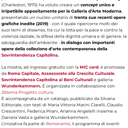
(Charleston, 1970) ha voluto creare un
concept
unico e
irripetibile appositamente per la Galleria d’Arte Moderna
,
presentando un nucleo unitario di
trenta sue recenti opere
grafiche inedite (2019)
- con il quale ripercorre molti dei
suoi temi di dissenso, tra cui la lotta per la pace e contro la
violenza razziale, la difesa della dignità umana e di genere, la
salvaguardia dell’ambiente -
in dialogo con importanti
opere della collezione d’arte contemporanea della
Sovrintendenza Capitolina
.
La mostra, ad ingresso gratuito con la
MIC card
, è promossa
da
Roma Capitale, Assessorato alla Crescita Culturale
,
Sovrintendenza Capitolina ai Beni Culturali
e galleria
Wunderkammern
.
É organizzata in collaborazione con
Zètema Progetto cultura
.
È accompagnata da un catalogo, pubblicato da Silvana
Editoriale, con testi di Maria Vittoria Marini Clarelli, Claudio
Crescentini, Federica Pirani, Arianna Angelelli insieme a
Daniela Vasta e galleria Wunderkammern.
L’iniziativa fa parte di
Romarama
, il programma di eventi