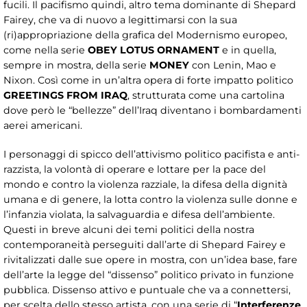
fucili. Il pacifismo quindi, altro tema dominante di Shepard
Fairey, che va di nuovo a legittimarsi con la sua
(ri)appropriazione della grafica del Modernismo europeo,
come nella serie
OBEY LOTUS ORNAMENT
e in quella,
sempre in mostra, della serie
MONEY
con Lenin, Mao e
Nixon. Così come in un’altra opera di forte impatto politico
GREETINGS FROM IRAQ
, strutturata come una cartolina
dove però le “bellezze” dell’Iraq diventano i bombardamenti
aerei americani.
I personaggi di spicco dell’attivismo politico pacifista e anti-
razzista, la volontà di operare e lottare per la pace del
mondo e contro la violenza razziale, la difesa della dignità
umana e di genere, la lotta contro la violenza sulle donne e
l’infanzia violata, la salvaguardia e difesa dell’ambiente.
Questi in breve alcuni dei temi politici della nostra
contemporaneità perseguiti dall’arte di Shepard Fairey e
rivitalizzati dalle sue opere in mostra, con un’idea base, fare
dell’arte la legge del “dissenso” politico privato in funzione
pubblica. Dissenso attivo e puntuale che va a connettersi,
per scelta dello stesso artista, con una serie di “
Interferenze