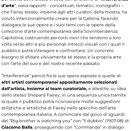
d’arte
”, ossia rapporti - concettuali, tematici, iconografici -
che Fairey stesso, insieme agli altri curatori della mostra, ha
voluto intenzionalmente creare per la Galleria, facendo
dialogare le sue opere e i suoi temi con le opere della
collezione d’arte contemporanea della Sovrintendenza
Capitolina, costruendo percorsi visivi che tendono a loro
volta verso altri e più personali intrecci visuali con i quali il
pubblico potrà interagire e confrontarsi. Un concreto
bisogno di sfidare visivamente sé stesso e la propria arte
con l’arte del suo e del nostro recente passato.
“Interferenze” perciò fra le sue opere esposte e quelle di
altri artisti contemporanei appositamente selezionati
dall’artista, insieme al team curatoriale,
e allestite, su idea
dello stesso Shepard Fairey, in una sequenza unica tramite
la quale il pubblico potrà riconoscere molte suggestioni
stilistiche e artistiche di Fairey nello specchio dell’arte
contemporanea italiana. A cominciare dal gioco di sguardi
del “Big brother is watching you” con “Il dubbio” (1907-08) di
Giacomo Balla
, proseguendo con “Commanda” in dialogo