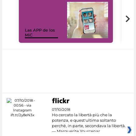
Las APP de los
I Mi
MiC
net
07/10/2018
Ho cercato la libertà più che la
potenza, e quest'ultima soltanto
perché, in parte, secondava la libertà.
— Marguerite Yourcenar