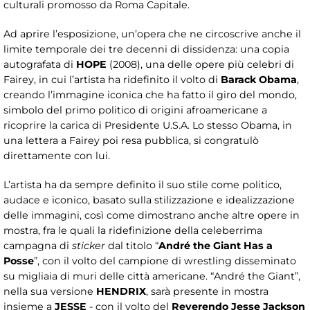
culturali promosso da Roma Capitale.
Ad aprire l’esposizione, un’opera che ne circoscrive anche il
limite temporale dei tre decenni di dissidenza: una copia
autografata di
HOPE
(2008), una delle opere più celebri di
Fairey, in cui l’artista ha ridefinito il volto di
Barack Obama
,
creando l’immagine iconica che ha fatto il giro del mondo,
simbolo del primo politico di origini afroamericane a
ricoprire la carica di Presidente U.S.A. Lo stesso Obama, in
una lettera a Fairey poi resa pubblica, si congratulò
direttamente con lui.
L’artista ha da sempre definito il suo stile come politico,
audace e iconico, basato sulla stilizzazione e idealizzazione
delle immagini, così come dimostrano anche altre opere in
mostra, fra le quali la ridefinizione della celeberrima
campagna di
sticker
dal titolo “
André the Giant Has a
Posse
”, con il volto del campione di wrestling disseminato
su migliaia di muri delle città americane. “André the Giant”,
nella sua versione
HENDRIX
, sarà presente in mostra
insieme a
JESSE
- con il volto del
Reverendo Jesse Jackson