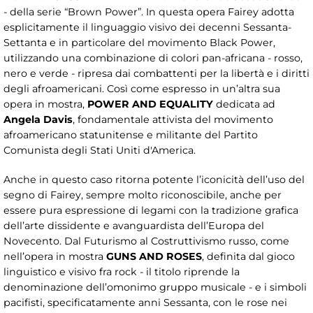
- della serie “Brown Power”. In questa opera Fairey adotta
esplicitamente il linguaggio visivo dei decenni Sessanta-
Settanta e in particolare del movimento Black Power,
utilizzando una combinazione di colori pan-africana - rosso,
nero e verde - ripresa dai combattenti per la libertà e i diritti
degli afroamericani. Così come espresso in un’altra sua
opera in mostra,
POWER AND EQUALITY
dedicata ad
Angela Davis
, fondamentale attivista del movimento
afroamericano statunitense e militante del Partito
Comunista degli Stati Uniti d'America.
Anche in questo caso ritorna potente l’iconicità dell’uso del
segno di Fairey, sempre molto riconoscibile, anche per
essere pura espressione di legami con la tradizione grafica
dell’arte dissidente e avanguardista dell’Europa del
Novecento. Dal Futurismo al Costruttivismo russo, come
nell’opera in mostra
GUNS AND ROSES
, definita dal gioco
linguistico e visivo fra rock - il titolo riprende la
denominazione dell’omonimo gruppo musicale - e i simboli
pacifisti, specificatamente anni Sessanta, con le rose nei