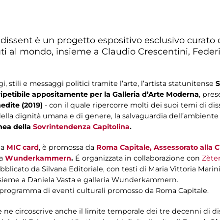
dissent è un progetto espositivo esclusivo curato 
iuti al mondo, insieme a Claudio Crescentini, Feder
stili e messaggi politici tramite l’arte, l’artista statunitense
S
ripetibile appositamente per la Galleria d’Arte Moderna
, pre
edite (2019)
- con il quale ripercorre molti dei suoi temi di diss
a della dignità umana e di genere, la salvaguardia dell’ambiente
nea della
Sovrintendenza Capitolina
.
la
MIC card
, è promossa da
Roma Capitale, Assessorato alla C
a
Wunderkammern
.
É organizzata in collaborazione con
Zète
cato da Silvana Editoriale, con testi di Maria Vittoria Marini 
insieme a Daniela Vasta e galleria Wunderkammern.
il programma di eventi culturali promosso da Roma Capitale.
e ne circoscrive anche il limite temporale dei tre decenni di d