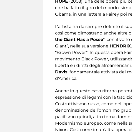
HOPE
(2008), una delle opere più cele
che ha fatto il giro del mondo, simbo
Obama, in una lettera a Fairey poi r
L’artista ha da sempre definito il su
così come dimostrano anche altre op
the Giant Has a Posse
”, con il vol
Giant”, nella sua versione
HENDRIX
“Brown Power”. In questa opera Faire
movimento Black Power, utilizzando 
libertà e i diritti degli afroamerica
Davis
, fondamentale attivista del 
d'America.
Anche in questo caso ritorna potente
espressione di legami con la tradizi
Costruttivismo russo, come nell’ope
denominazione dell’omonimo gruppo mu
pacifismo quindi, altro tema dominan
Modernismo europeo, come nella s
Nixon. Così come in un’altra opera d