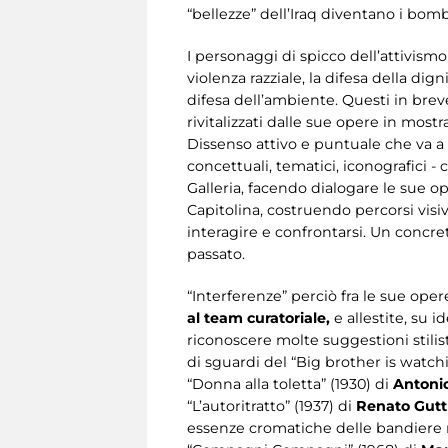
“bellezze” dell’Iraq diventano i bo
I personaggi di spicco dell’attivismo 
violenza razziale, la difesa della dig
difesa dell’ambiente. Questi in brev
rivitalizzati dalle sue opere in mostr
Dissenso attivo e puntuale che va a c
concettuali, tematici, iconografici -
Galleria, facendo dialogare le sue 
Capitolina, costruendo percorsi visivi
interagire e confrontarsi. Un concre
passato.
“Interferenze” perciò fra le sue ope
al team curatoriale,
e allestite, su 
riconoscere molte suggestioni stilis
di sguardi del “Big brother is watch
“Donna alla toletta” (1930) di
Antoni
“L’autoritratto” (1937) di
Renato Gut
essenze cromatiche delle bandiere ro