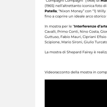
“Compagni Compagni” (1968) di
Mar
(1965) nell’altrettanto iconica foto d
Patella
; “Nixon Money” con “1) Willy
fino a coprire un ideale arco storico
In mostra per le “
Interferenze
d’art
Cavalli, Primo Conti, Nino Costa, Gi
Guttuso, Fabio Mauri, Cipriani Efisio
Scipione, Mario Sironi, Giulio Turcato 
La mostra di Shepard Fairey è realiz
Videoracconto della mostra in compa