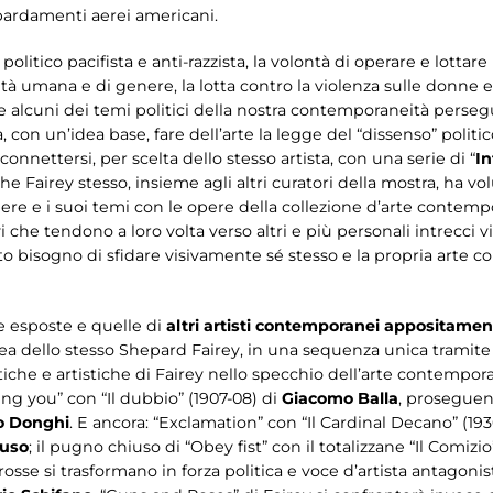
mbardamenti aerei americani.
politico pacifista e anti-razzista, la volontà di operare e lotta
nità umana e di genere, la lotta contro la violenza sulle donne e 
e alcuni dei temi politici della nostra contemporaneità persegu
a, con un’idea base, fare dell’arte la legge del “dissenso” polit
onnettersi, per scelta dello stesso artista, con una serie di “
In
 che Fairey stesso, insieme agli altri curatori della mostra, ha 
opere e i suoi temi con le opere della collezione d’arte conte
 che tendono a loro volta verso altri e più personali intrecci vi
to bisogno di sfidare visivamente sé stesso e la propria arte co
re esposte e quelle di
altri artisti contemporanei appositament
idea dello stesso Shepard Fairey, in una sequenza unica tramite 
tiche e artistiche di Fairey nello specchio dell’arte contempor
ing you” con “Il dubbio” (1907-08) di
Giacomo Balla
, prosegue
o Donghi
. E ancora: “Exclamation” con “Il Cardinal Decano” (193
tuso
; il pugno chiuso di “Obey fist” con il totalizzane “Il Comizi
sse si trasformano in forza politica e voce d’artista antagonis