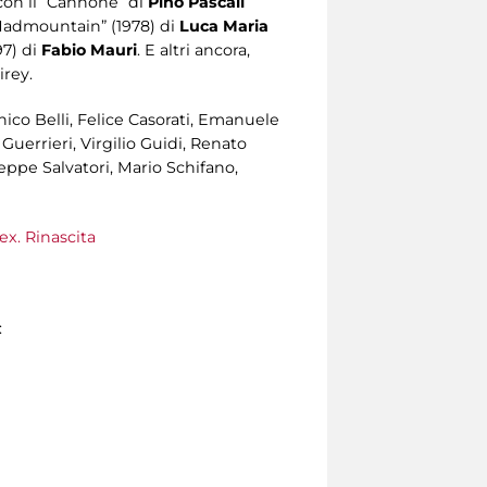
 con il “Cannone” di
Pino Pascali
 Madmountain” (1978) di
Luca Maria
97) di
Fabio Mauri
. E altri ancora,
irey.
ico Belli, Felice Casorati, Emanuele
uerrieri, Virgilio Guidi, Renato
seppe Salvatori, Mario Schifano,
ex. Rinascita
: