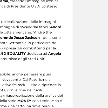
bama
, creando l’immagine iconica
rica di Presidente U.S.A. Lo stesso
ne e idealizzazione delle immagini,
 campagna di
sticker
dal titolo “
André
lle città americane. “André the
erendo Jesse Jackson
- della serie
nta-Settanta e in particolare del
- ripresa dai combattenti per la
ND EQUALITY
dedicata ad
Angela
omunista degli Stati Uniti
scibile, anche per essere pura
el Novecento. Dal Futurismo al
 visivo fra rock - il titolo riprende la
 con le rose nei fucili. Il
 (ri)appropriazione della grafica del
della serie
MONEY
con Lenin, Mao e
come una cartolina dove però le