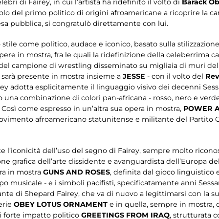
bri di Fairey, in cui l’artista ha ridefinito il volto di
Barack O
lo del primo politico di origini afroamericane a ricoprire la ca
esa pubblica, si congratulò direttamente con lui.
o stile come politico, audace e iconico, basato sulla stilizzazio
ere in mostra, fra le quali la ridefinizione della celeberrima
to del campione di wrestling disseminato su migliaia di muri de
, sarà presente in mostra insieme a
JESSE
- con il volto del
Rev
y adotta esplicitamente il linguaggio visivo dei decenni Sessa
una combinazione di colori pan-africana - rosso, nero e verde 
ni. Così come espresso in un’altra sua opera in mostra,
POWER A
movimento afroamericano statunitense e militante del Partito C
 l’iconicità dell’uso del segno di Fairey, sempre molto ricono
one grafica dell’arte dissidente e avanguardista dell’Europa d
ra in mostra
GUNS AND ROSES
, definita dal gioco linguistico e
sicale - e i simboli pacifisti, specificatamente anni Sessanta,
te di Shepard Fairey, che va di nuovo a legittimarsi con la sua
erie
OBEY LOTUS ORNAMENT
e in quella, sempre in mostra, 
i forte impatto politico
GREETINGS FROM IRAQ
, strutturata 