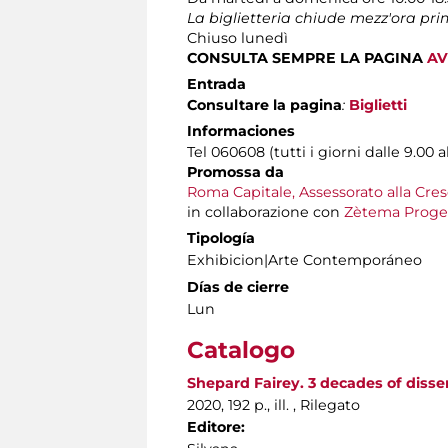
La biglietteria chiude mezz'ora pr
Chiuso lunedì
CONSULTA SEMPRE LA PAGINA
AV
Entrada
Consultare la pagina
:
Biglietti
Informaciones
Tel 060608 (tutti i giorni dalle 9.00 a
Promossa da
Roma Capitale, Assessorato alla Cres
in collaborazione con
Zètema Proget
Tipología
Exhibicion|Arte Contemporáneo
Días de cierre
Lun
Catalogo
Shepard Fairey. 3 decades of dissen
2020, 192 p., ill. , Rilegato
Editore: