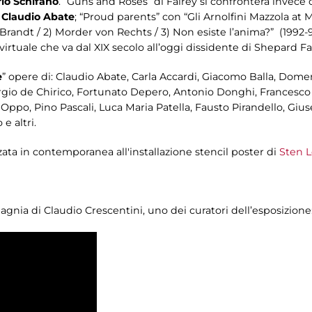
io Schifano
. “Guns and Roses” di Fairey si confronterà invece
i
Claudio Abate
; “Proud parents” con “Gli Arnolfini Mazzola at
 Brandt / 2) Morder von Rechts / 3) Non esiste l’anima?” (1992-
 virtuale che va dal XIX secolo all’oggi dissidente di Shepard Fa
e
” opere di: Claudio Abate, Carla Accardi, Giacomo Balla, Domen
orgio de Chirico, Fortunato Depero, Antonio Donghi, Francesco G
 Oppo, Pino Pascali, Luca Maria Patella, Fausto Pirandello, Giu
e altri.
zata in contemporanea all'installazione stencil poster di
Sten L
gnia di Claudio Crescentini, uno dei curatori dell’esposizione