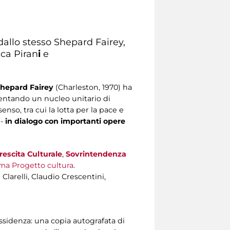
dallo stesso Shepard Fairey,
ica Piran
i
e
hepard Fairey
(Charleston, 1970) ha
sentando un nucleo unitario di
enso, tra cui la lotta per la pace e
 -
in dialogo con importanti opere
rescita Culturale
,
Sovrintendenza
ma Progetto cultura
.
Clarelli, Claudio Crescentini,
issidenza: una copia autografata di