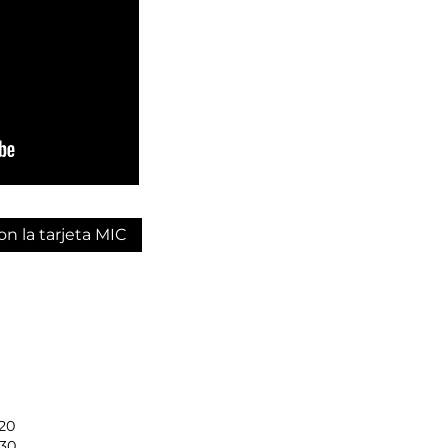
on la tarjeta MIC
20
.30