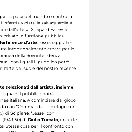
re per la pace del mondo e contro la
l’infanzia violata, la salvaguardia e
iti dall’arte di Shepard Fairey e
ico privato in funzione pubblica.
terferenze
d’arte
”, ossia rapporti -
voluto intenzionalmente creare per la
mporanea della Sovrintendenza
suali con i quali il pubblico potrà
n l’arte del suo e del nostro recente
e selezionati dall’artista, insieme
la quale il pubblico potrà
anea italiana. A cominciare dal gioco
ndo con “Commanda” in dialogo con
0) di
Scipione
; “Jesse” con
o” (1949-50) di
Giulio Turcato
, in cui le
ta. Stessa cosa per il confronto con