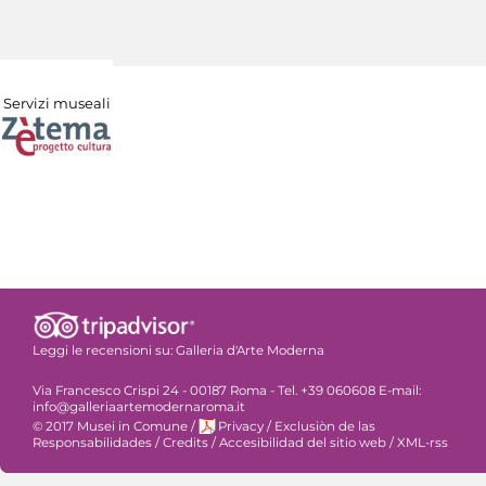
Servizi museali
Leggi le recensioni su:
Galleria d'Arte Moderna
Via Francesco Crispi 24 - 00187 Roma - Tel. +39 060608 E-mail:
info@galleriaartemodernaroma.it
© 2017 Musei in Comune
/
Privacy
/
Exclusiòn de las
Responsabilidades
/
Credits
/
Accesibilidad del sitio web
/
XML-rss