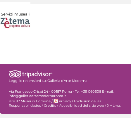
Servizi museali
Leggi le recensioni su:
Galleria d'Arte Moderna
Via Francesco Crispi 24 - 00187 Roma - Tel. +39 060608 E-mail:
info@galleriaartemodernaroma.it
© 2017 Musei in Comune
/
Privacy
/
Exclusiòn de las
Responsabilidades
/
Credits
/
Accesibilidad del sitio web
/
XML-rss