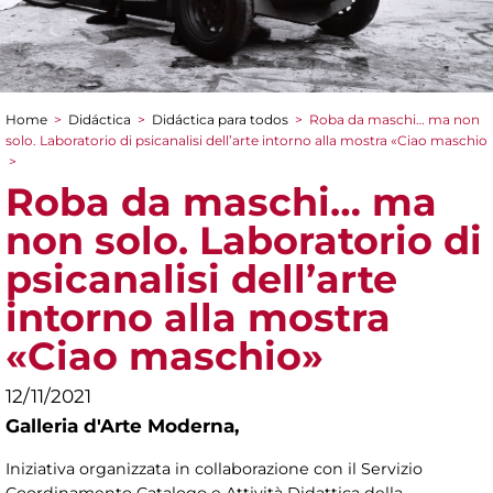
Home
>
Didáctica
>
Didáctica para todos
>
Roba da maschi… ma non
You are here
solo. Laboratorio di psicanalisi dell’arte intorno alla mostra «Ciao maschio
>
Roba da maschi… ma
non solo. Laboratorio di
psicanalisi dell’arte
intorno alla mostra
«Ciao maschio»
12/11/2021
Galleria d'Arte Moderna,
Iniziativa organizzata in collaborazione con il Servizio
Coordinamento Catalogo e Attività Didattica della