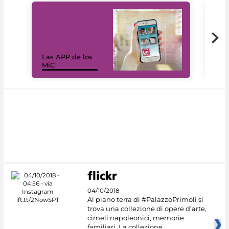
Las APP de los
I Mi
MiC
net
04/10/2018
Al piano terra di #PalazzoPrimoli si
trova una collezione di opere d’arte,
cimeli napoleonici, memorie
familiari. La collezione