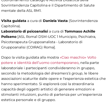
Sovrintendenza Capitolina e il Dipartimento di Salute
mentale della ASL RM1.
Visita guidata
a cura di
Daniela Vasta
(Sovrintendenza
Capitolina).
Laboratorio di psicoanalisi
a cura di
Tommaso Achille
Poliseno
[ASL Roma1 DSM-UOC 1 Municipio, Psichiatra,
Psicoterapeuta Gruppoanalista - Laboratorio di
Gruppoanalisi (COIRAG) Roma].
Dopo la visita guidata alla mostra
«Ciao maschio» Volto
potere e identità dell’uomo contemporaneo
, nella parte
laboratoriale i partecipanti condivideranno in gruppo,
secondo la metodologia del
dreamers’s group
, le libere
associazioni scaturite dalle opere e l’esperienza estetica che
hanno sperimentato. Si esplorerà così la straordinaria
capacità degli oggetti artistici di generare emozioni e
stimolanti intuizioni, punto di partenza per un’esperienza
estetica personale e di gruppo.