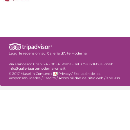
Leggi le recensioni su:
Galleria d'Arte Moderna
Via Francesco Crispi 24 - 00187 Roma - Tel. +39 060608 E-mail:
info@galleriaartemodernaroma.it
© 2017 Musei in Comune
/
Privacy
/
Exclusiòn de las
Responsabilidades
/
Credits
/
Accesibilidad del sitio web
/
XML-rss