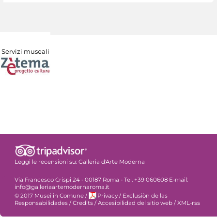
Servizi museali
Leggi le recensioni su:
Galleria d'Arte Moderna
Via Francesco Crispi 24 - 00187 Roma - Tel. +39 060608 E-mail:
info@galleriaartemodernaroma.it
© 2017 Musei in Comune
/
Privacy
/
Exclusiòn de las
Responsabilidades
/
Credits
/
Accesibilidad del sitio web
/
XML-rss